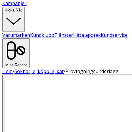
Kampanjer
Kloka Råd
Varumärken
Kundklubb
Tjänster
Hitta apotek
Kundservice
Mina Recept
Hem
/
Sökbar, ej köpb, ej kat
/
Provtagningsunderlägg