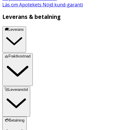
Läs om Apotekets Nöjd kund-garanti
Leverans & betalning
🚚Leverans
🧺Fraktkostnad
🚀Leveranstid
💳Betalning