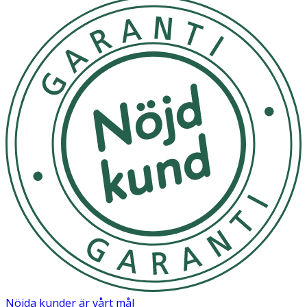
Nöjda kunder är vårt mål