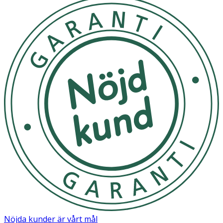
Alcohol, Cocos Nucifera Oil, PEG-75 Stearate, Tocopheryl
Acetate, Sodium Hyaluronate, Aloe Barbadensis Leaf
Extract, Ceteth-20, Steareth-20, Propylene Glycol,
Phenoxyethanol, Ethylhexylglycerin, Parfum, Limonene,
Benzyl Salicylate, Linalool, Hydroxycitonellal, Alpha-
lsomethyl lonone, Citronellol, Lyral, Hexyl Cinnamal.
Nöjda kunder är vårt mål