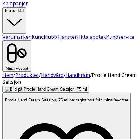
Kampanjer
Kloka Råd
Varumärken
Kundklubb
Tjänster
Hitta apotek
Kundservice
Mina Recept
Hem
/
Produkter
/
Handvård
/
Handkräm
/
Procle Hand Cream
Saltsjön
Procle Hand Cream Saltsjön, 75 ml har tagits bort från mina favoriter