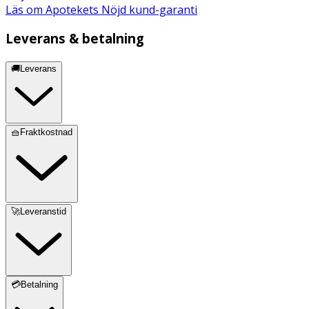
Läs om Apotekets Nöjd kund-garanti
Leverans & betalning
🚚Leverans
🧺Fraktkostnad
🚀Leveranstid
💳Betalning