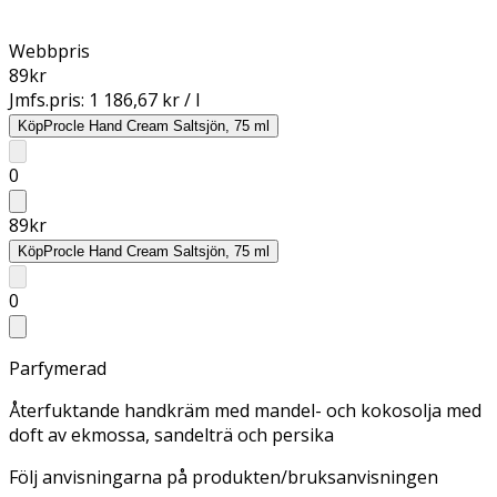
Webbpris
89
kr
Jmfs.pris:
1 186,67 kr / l
Köp
Procle Hand Cream Saltsjön, 75 ml
0
89
kr
Köp
Procle Hand Cream Saltsjön, 75 ml
0
Parfymerad
Återfuktande handkräm med mandel- och kokosolja med
doft av ekmossa, sandelträ och persika
Följ anvisningarna på produkten/bruksanvisningen