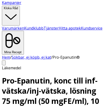
Kampanjer
Kloka Råd
Varumärken
Kundklubb
Tjänster
Hitta apotek
Kundservice
Mina Recept
Hem
/
Sökbar, ej köpb, ej kat
/
Pro-Epanutin®
Läkemedel
Pro-Epanutin, konc till inf-
vätska/inj-vätska, lösning
75 mg/ml (50 mgFE/ml), 10