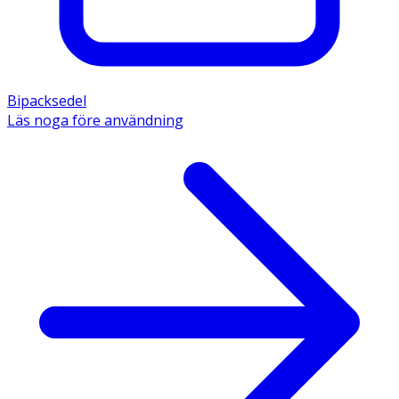
Bipacksedel
Läs noga före användning