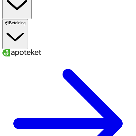
💳Betalning