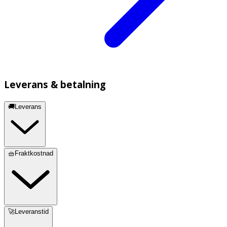
Leverans & betalning
🚚Leverans
🧺Fraktkostnad
🚀Leveranstid