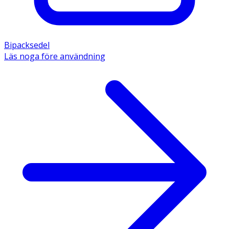
Bipacksedel
Läs noga före användning