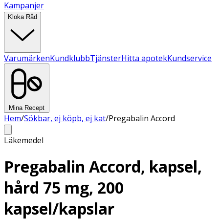
Kampanjer
Kloka Råd
Varumärken
Kundklubb
Tjänster
Hitta apotek
Kundservice
Mina Recept
Hem
/
Sökbar, ej köpb, ej kat
/
Pregabalin Accord
Läkemedel
Pregabalin Accord, kapsel,
hård 75 mg, 200
kapsel/kapslar