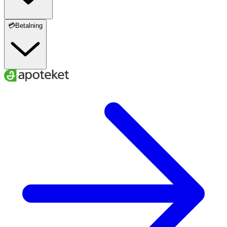
💳Betalning