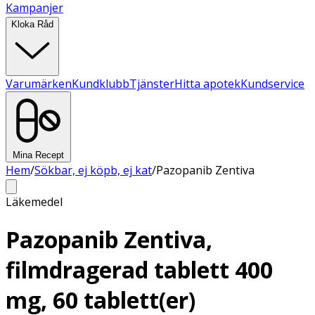
Kampanjer
Kloka Råd
Varumärken
Kundklubb
Tjänster
Hitta apotek
Kundservice
Mina Recept
Hem
/
Sökbar, ej köpb, ej kat
/
Pazopanib Zentiva
Läkemedel
Pazopanib Zentiva,
filmdragerad tablett 400
mg, 60 tablett(er)