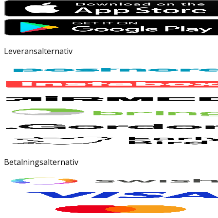
Leveransalternativ
Betalningsalternativ