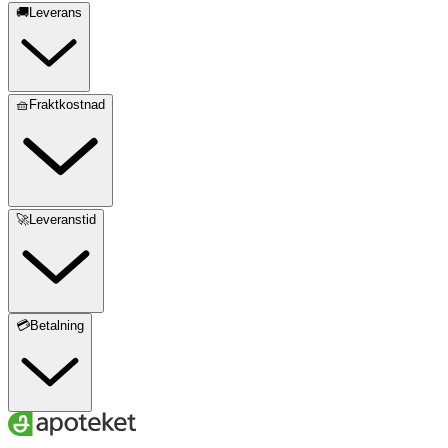
🚚Leverans
🧺Fraktkostnad
🚀Leveranstid
💳Betalning