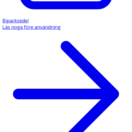
Bipacksedel
Läs noga före användning