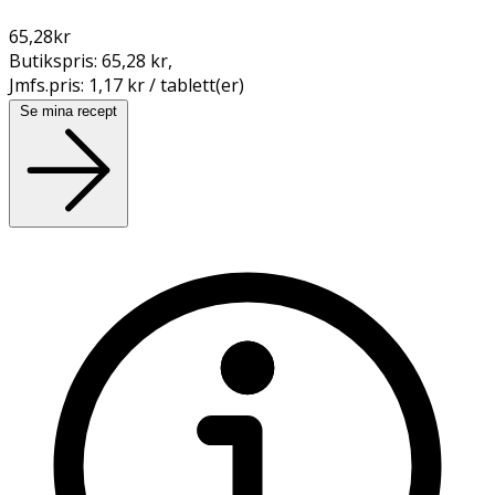
65,28
kr
Butikspris:
65,28 kr
,
Jmfs.pris:
1,17 kr / tablett(er)
Se mina recept