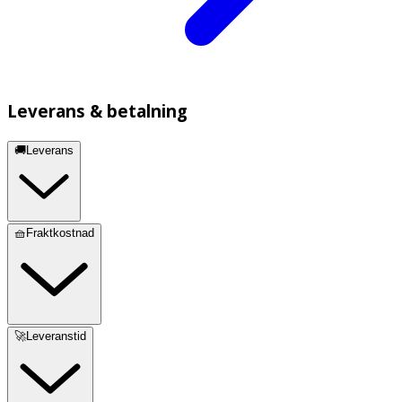
Leverans & betalning
🚚Leverans
🧺Fraktkostnad
🚀Leveranstid