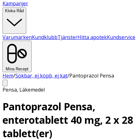
Kampanjer
Kloka Råd
Varumärken
Kundklubb
Tjänster
Hitta apotek
Kundservice
Mina Recept
Hem
/
Sökbar, ej köpb, ej kat
/
Pantoprazol Pensa
Pensa
,
Läkemedel
Pantoprazol Pensa,
enterotablett 40 mg, 2 x 28
tablett(er)