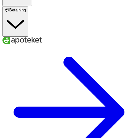
💳Betalning