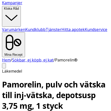
Kampanjer
Kloka Råd
Varumärken
Kundklubb
Tjänster
Hitta apotek
Kundservice
Mina Recept
Hem
/
Sökbar, ej köpb, ej kat
/
Pamorelin®
Läkemedel
Pamorelin, pulv och vätska
till inj-vätska, depotsusp
3,75 mg, 1 styck