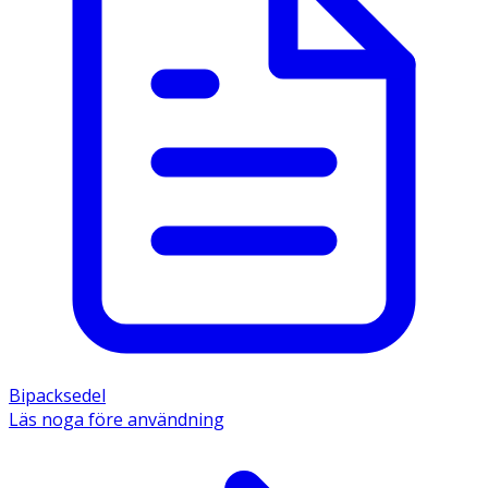
Bipacksedel
Läs noga före användning