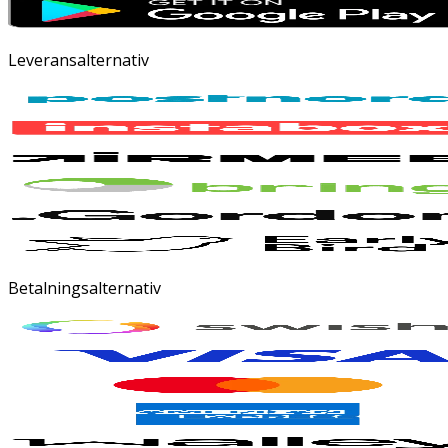
Leveransalternativ
Betalningsalternativ