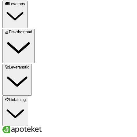
🚚Leverans
🧺Fraktkostnad
🚀Leveranstid
💳Betalning