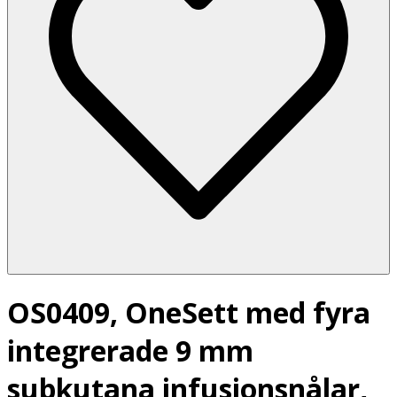
OS0409, OneSett med fyra
integrerade 9 mm
subkutana infusionsnålar,