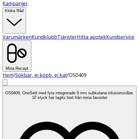
Kampanjer
Kloka Råd
Varumärken
Kundklubb
Tjänster
Hitta apotek
Kundservice
Mina Recept
Hem
/
Sökbar, ej köpb, ej kat
/
OS0409
OS0409, OneSett med fyra integrerade 9 mm subkutana infusionsnålar,
10 styck har tagits bort från mina favoriter