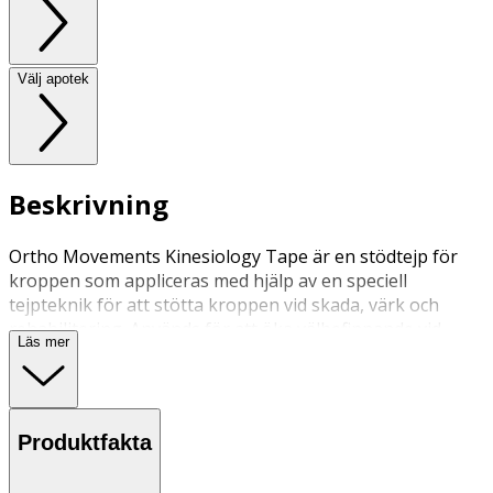
Välj apotek
Beskrivning
Ortho Movements Kinesiology Tape är en stödtejp för
kroppen som appliceras med hjälp av en speciell
tejpteknik för att stötta kroppen vid skada, värk och
rehabilitering. Används för att öka välbefinnande vid
Läs mer
dagliga aktiviteter och fungerar perfekt som sporttejp.
Kan avlasta samt ge stöd och stabilitet åt muskler, senor
och leder. Går att duscha med.
Produktfakta
Applicera tejpen på området du vill stödja och avlasta