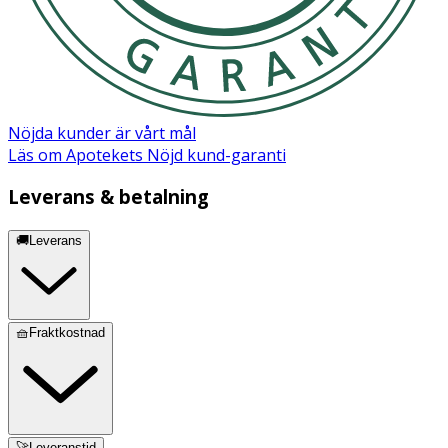
Nöjda kunder är vårt mål
Läs om Apotekets Nöjd kund-garanti
Leverans & betalning
🚚Leverans
🧺Fraktkostnad
🚀Leveranstid