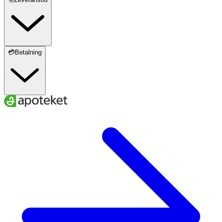
💳Betalning