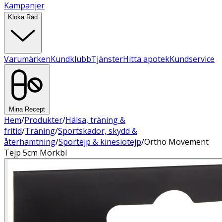
Kampanjer
Kloka Råd
Varumärken
Kundklubb
Tjänster
Hitta apotek
Kundservice
Mina Recept
Hem
/
Produkter
/
Hälsa, träning &
fritid
/
Träning
/
Sportskador, skydd &
återhämtning
/
Sportejp & kinesiotejp
/
Ortho Movement
Tejp 5cm Mörkbl