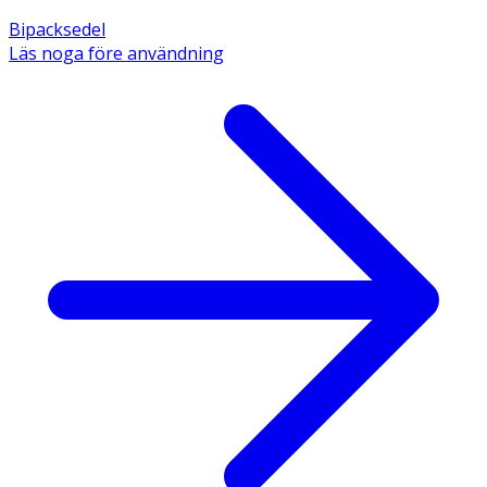
Bipacksedel
Läs noga före användning