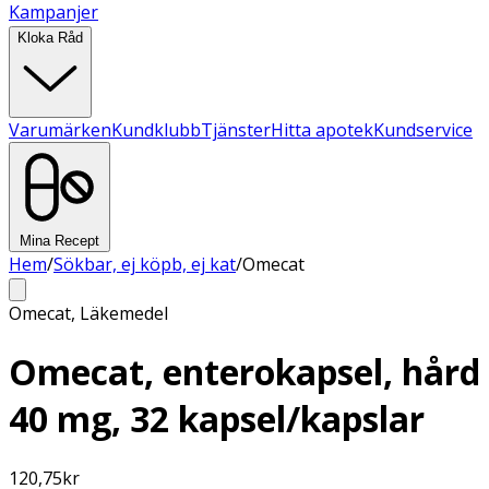
Kampanjer
Kloka Råd
Varumärken
Kundklubb
Tjänster
Hitta apotek
Kundservice
Mina Recept
Hem
/
Sökbar, ej köpb, ej kat
/
Omecat
Omecat
,
Läkemedel
Omecat, enterokapsel, hård
40 mg, 32 kapsel/kapslar
120,75
kr