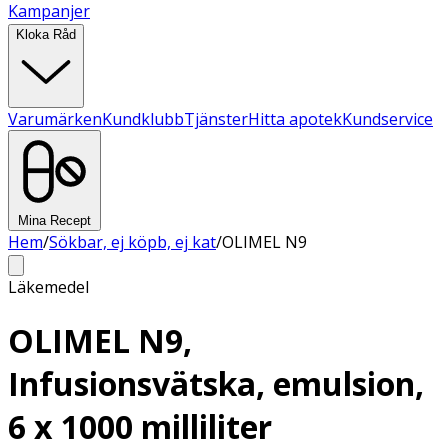
Kampanjer
Kloka Råd
Varumärken
Kundklubb
Tjänster
Hitta apotek
Kundservice
Mina Recept
Hem
/
Sökbar, ej köpb, ej kat
/
OLIMEL N9
Läkemedel
OLIMEL N9,
Infusionsvätska, emulsion,
6 x 1000 milliliter