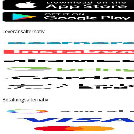
Leveransalternativ
Betalningsalternativ