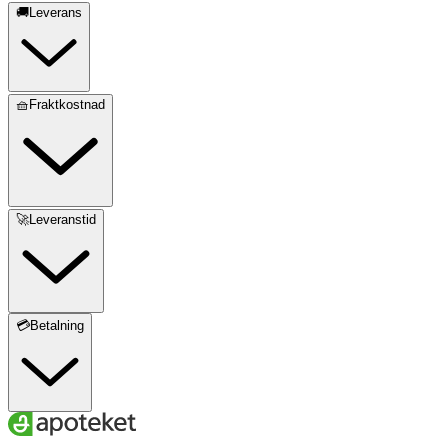
🚚Leverans
🧺Fraktkostnad
🚀Leveranstid
💳Betalning