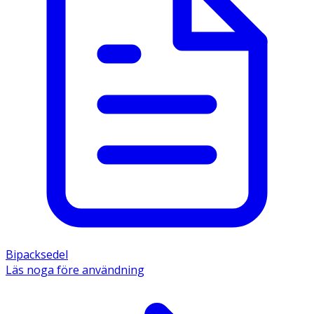
Bipacksedel
Läs noga före användning