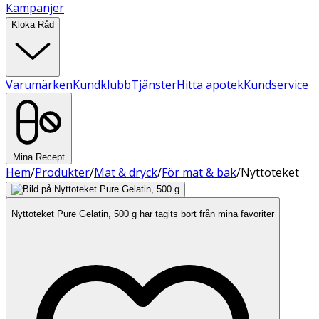
Kampanjer
Kloka Råd
Varumärken
Kundklubb
Tjänster
Hitta apotek
Kundservice
Mina Recept
Hem
/
Produkter
/
Mat & dryck
/
För mat & bak
/
Nyttoteket
Nyttoteket Pure Gelatin, 500 g har tagits bort från mina favoriter