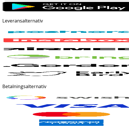
Leveransalternativ
Betalningsalternativ