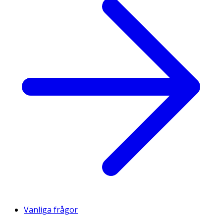
Isoleucin
1,0 g
0,15 g
Leucin
2,2 g
0,33 g
Lysin
2,8 g
0,42 g
Metionin
0,8 g
0,12 g
Fenylalanin
1,4 g
0,21 g
Prolin
11,8 g
1,77 g
Serin
2,9 g
0,44 g
Treonin
1,6 g
0,24 g
Tryptofan
0 g
0 g
Tyrosin
0,5 g
0,08 g
Valin
1,9 g
0,29 g
Vanliga frågor