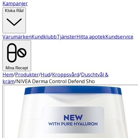
Kampanjer
Kloka Råd
Varumärken
Kundklubb
Tjänster
Hitta apotek
Kundservice
Mina Recept
Hem
/
Produkter
/
Hud
/
Kroppsvård
/
Duschtvål &
kräm
/
NIVEA Derma Control Defend Sho