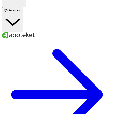
💳Betalning