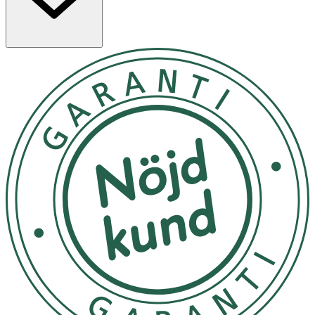
omedelbart mjuk och uppfriskad hudkänsla. Formulan
har en mild och behaglig doft, är pH-hudneutral och dess
hudvändlighetär dermatologiskt godkänd, vilket gör den
till ett utmärkt val för daglig användning.
1. Ta en dusch och blöt din hud noggrant 2. Applicera
duschgelen på hela kroppen 3. Massera in duschgelen i
huden 4. Skölj noggrant bort resterna innan du torkar av
dig
Förvaras i rumstemperatur.
OK för gravida och ammande:
Ja
Ingredienser:
Aqua, Sodium Laureth Sulfate, Cocamidopropyl Betaine,
Coco-Glucoside, Sodium Chloride, Sodium Hyaluronate,
Panthenol, Pantolactone, Sodium Ascorbyl Phosphate,
Tocopherol, Prunus Amygdalus Dulcis Oil, Vitis Vinifera
Seed Oil, Glycerin, Glycol Distearate, Citric Acid, Sodium