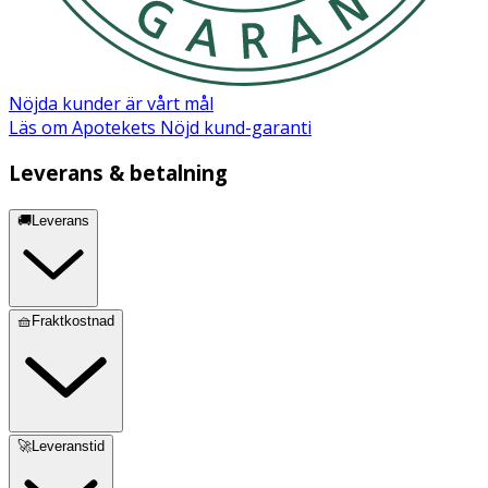
Märkning: FSC Forest Steward Council Mix
Nöjda kunder är vårt mål
Läs om Apotekets Nöjd kund-garanti
Leverans & betalning
🚚Leverans
🧺Fraktkostnad
🚀Leveranstid