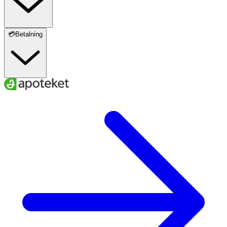
💳Betalning