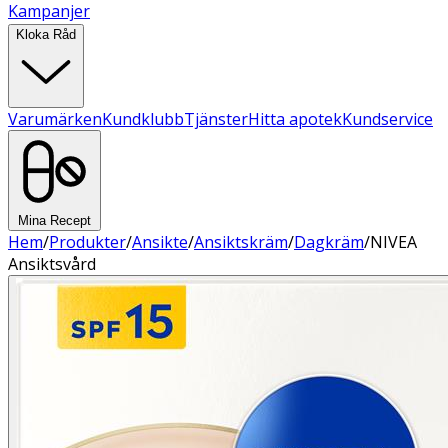
Kampanjer
Kloka Råd
Varumärken
Kundklubb
Tjänster
Hitta apotek
Kundservice
Mina Recept
Hem
/
Produkter
/
Ansikte
/
Ansiktskräm
/
Dagkräm
/
NIVEA
Ansiktsvård