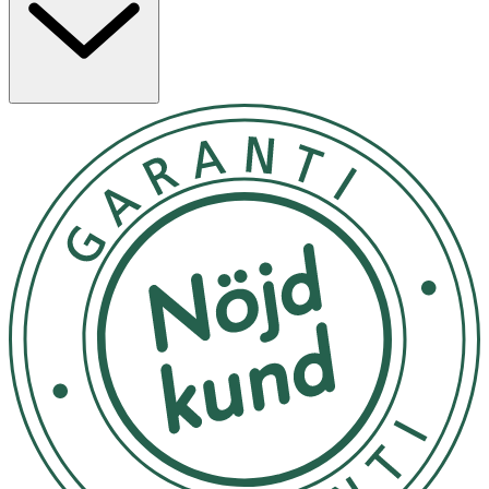
- Applicera på rengjort ansikte genom att massera i
cirkulära rörelser.
- Undvik direkt kontakt med ögonen.
- Kan förvaras i rumstemperatur.
Innehåll
Aqua, Glycerin, CI 77891, Cetearyl Alcohol, Ethylhexyl
Salicylate, Methylpropanediol, Talc, C1215 Alkyl
Benzoate, Cocoglycerides, Butyrospermum Parkii Butter,
Hydrogenated CocoGlycerides,Palmitic Acid, Stearic Acid,
BisEthylhexyloxyphenol Methoxyphenyl Triazine,
Distarch Phosphate, Glyceryl Stearate, Isopropyl
Palmitate, Tocopheryl Acetate, Myristic Acid, Arachidic
Acid, Oleic Acid, Triisostearin, Ethylhexylglycerin,
Hydroxyacetophenone, Xanthan Gum,
Phenylbenzimidazole Sulfonic Acid, Sodium Hydroxide,
Phenoxyethanol, Parfum, CI 77492, CI 77491, CI 77499