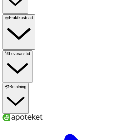
Energi (kj/kcal)
g
2172/519
280/67
🧺Fraktkostnad
Fett, varav
g
28 g
3,6
- mättat fett
g
2,8 g
0,4
🚀Leveranstid
- enkelomättat fett
g
18 g
2,3
- fleromättat fett
mg
5,1 g
0,7
💳Betalning
- linolsyra
mg
4400
568
- alfalinolensyra
mg
390
50
- arakidonsyra
mg
130
17