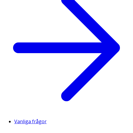
- dokosahexaensyra
130
g
17
(DHA)
Kolhydrat, varav
g
57
7,4
- sockerarter
g
57
7,4
- laktos
g
57
7,4
Fiber, varav
g
1,2
0,15
- oligosackarider
g
1,2
0,15
- 2'-fukosyllaktos
0,675
0,087
Vanliga frågor
– difukosyllaktos
g
0,094
0,012