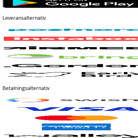
Leveransalternativ
Betalningsalternativ