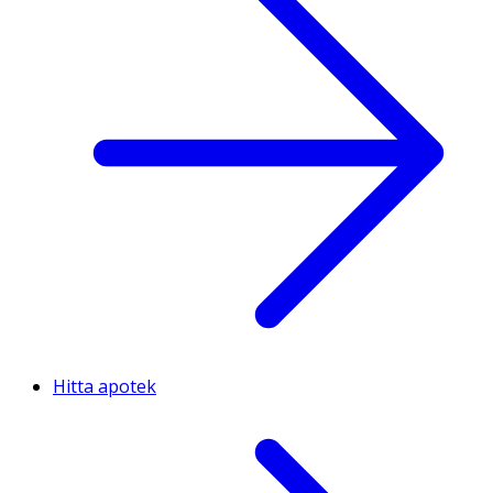
Vitamin E
µg
14
1,8
Vitamin K
mg
42
5,4
Vitamin C
mg
103
13
Tiamin (B1)
mg
0,62
0,08
Riboflavin (B2)
mg
1,3
0,16
Niacin
mg
4,6
0,59
Vitamin B6
µg
0,36
0,046
Hitta apotek
Folsyra
µg
102
13,2