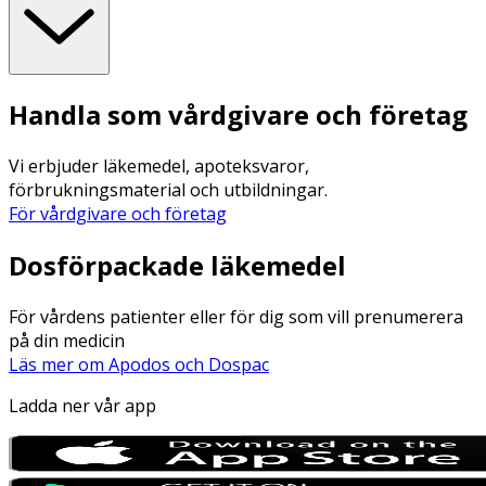
Kolin
mg
160
21
Inositol
mg
58
7,5
Handla som vårdgivare och företag
L-karnitin
mg
9,5
1,2
Vi erbjuder läkemedel, apoteksvaror,
förbrukningsmaterial och utbildningar.
Nukleotider
g
14
1,8
För vårdgivare och företag
Dosförpackade läkemedel
För vårdens patienter eller för dig som vill prenumerera
Doseringsmåttet: 4,3 g. 100 ml = 12,9 g pulver + 90 ml
på din medicin
vatten.
Läs mer om Apodos och Dospac
Ladda ner vår app