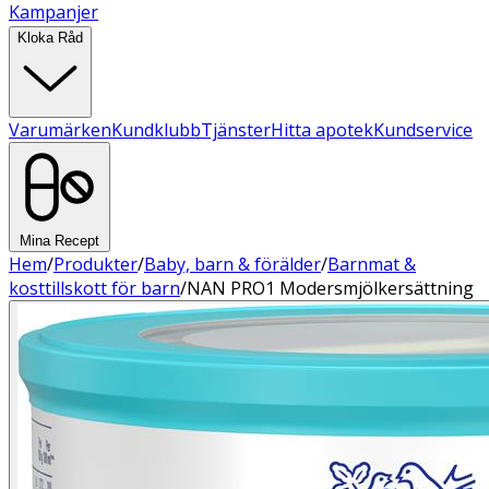
Kampanjer
Kloka Råd
Varumärken
Kundklubb
Tjänster
Hitta apotek
Kundservice
Mina Recept
Hem
/
Produkter
/
Baby, barn & förälder
/
Barnmat &
kosttillskott för barn
/
NAN PRO1 Modersmjölkersättning