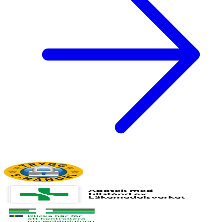
Vitamin B12
µg
1,5
0,19
Biotin
mg
13
1,6
Pantotensyra
mg
3,6
0,47
Natrium
mg
220
28
Kalium
mg
550
71
Klorid
mg
395
51
Kalsium
mg
325
42
Fosfor
mg
180
23,2
Magnesium
mg
48
6,2