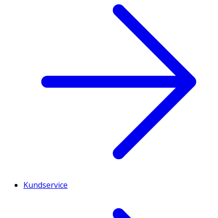
- lakto-N-tetraos
g
0,225
0,029
- 3'-
g
0,082
0,011
sialyllaktosnatriumsalt
- 6′-
g
0,112
0,015
sialyllaktosnatriumsalt
Protein, varav
9,6
1,2
- vassleprotein:kasein-
µg
70/30
70/30
förhållandet
Vitamin A
µg
460
59,4
Kundservice
Vitamin D
mg
12
1,5