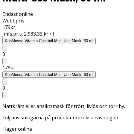
Endast online
Webbpris
179
kr
Jmfs.pris:
2 983,33 kr / l
Köp
Mossa Vitamin Cocktail Multi-Use Mask, 60 ml
0
179
kr
Köp
Mossa Vitamin Cocktail Multi-Use Mask, 60 ml
0
Nattkräm eller ansiktsmask för trött, livlös och torr hy.
Följ anvisningarna på produkten/bruksanvisningen
I lager online