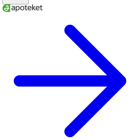
Citrus Aurantium Bergamia Peel Oil, Linalool****, Linalyl
Acetate****, Citronellol****, Terpineol****, Pinene****,
Geranyl Acetate****, Terpinolene****, Juniperus
Virginiana Oil
*Ingredients from organic farming.
**Made using organic ingredients.
***Pure mineral pigments.
****From natural essential oils 100% Natural origin of
total 14% Organic of total COSMOS NATURAL certified by
ECOCERT Greenlife according to COSMOS Standard
available at http://COSMOS.ecocert.com.