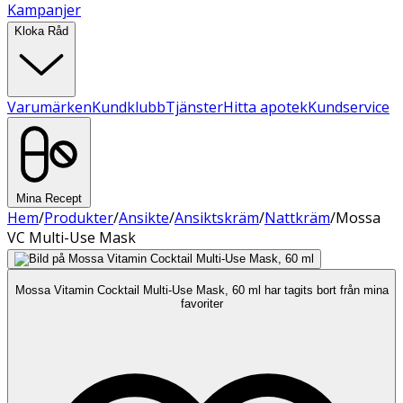
Kampanjer
Kloka Råd
Varumärken
Kundklubb
Tjänster
Hitta apotek
Kundservice
Mina Recept
Hem
/
Produkter
/
Ansikte
/
Ansiktskräm
/
Nattkräm
/
Mossa
VC Multi-Use Mask
Mossa Vitamin Cocktail Multi-Use Mask, 60 ml har tagits bort från mina
favoriter