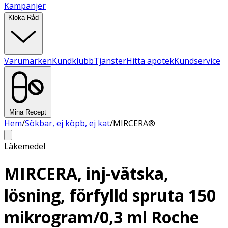
Kampanjer
Kloka Råd
Varumärken
Kundklubb
Tjänster
Hitta apotek
Kundservice
Mina Recept
Hem
/
Sökbar, ej köpb, ej kat
/
MIRCERA®
Läkemedel
MIRCERA, inj-vätska,
lösning, förfylld spruta 150
mikrogram/0,3 ml Roche