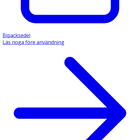
Bipacksedel
Läs noga före användning