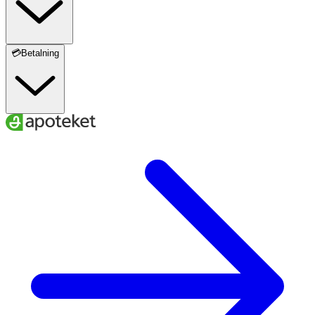
💳Betalning