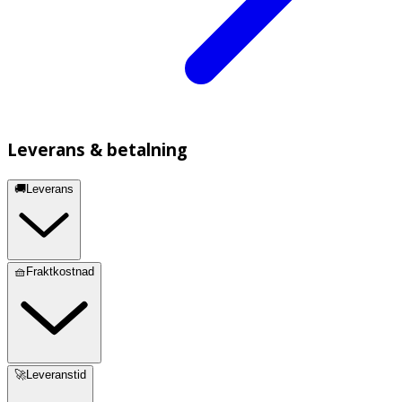
Leverans & betalning
🚚Leverans
🧺Fraktkostnad
🚀Leveranstid