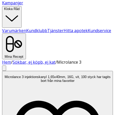
Kampanjer
Kloka Råd
Varumärken
Kundklubb
Tjänster
Hitta apotek
Kundservice
Mina Recept
Hem
/
Sökbar, ej köpb, ej kat
/
Microlance 3
Microlance 3 injektionskanyl 1,65x40mm, 16G, vit, 100 styck har tagits
bort från mina favoriter