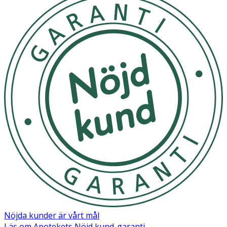
Nöjda kunder är vårt mål
Läs om Apotekets Nöjd kund-garanti