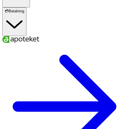
💳Betalning