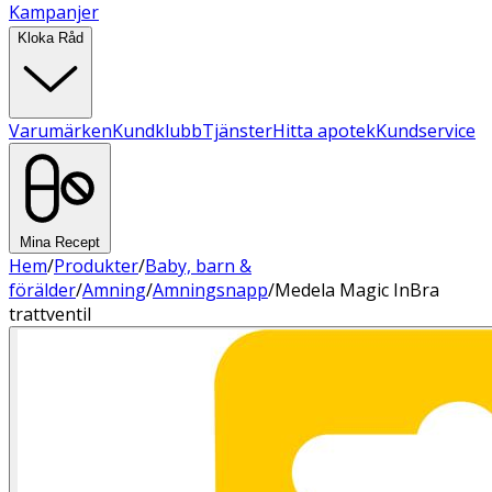
Kampanjer
Kloka Råd
Varumärken
Kundklubb
Tjänster
Hitta apotek
Kundservice
Mina Recept
Hem
/
Produkter
/
Baby, barn &
förälder
/
Amning
/
Amningsnapp
/
Medela Magic InBra
trattventil