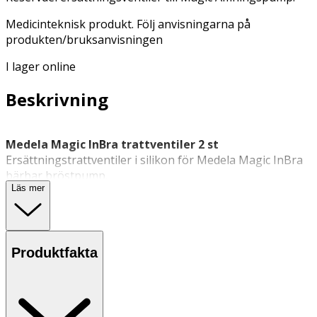
Medicinteknisk produkt. Följ anvisningarna på
produkten/bruksanvisningen
I lager online
Beskrivning
Medela Magic InBra trattventiler 2 st
Ersättningstrattventiler i silikon för Medela Magic InBra
bärbar bröstpump.
Läs mer
Medela Magic InBra trattventiler är originaltillbehör som
är testade och utformade för att användas tillsammans
med Medela Magic InBra bröstpump. Trattventilerna är
tillverkade av livsmedelsgodkänt silikon och används som
Produktfakta
reservdel i pumpens uppsättning. Den förväntade
livslängden för trattventilerna är cirka sex månader.
Egenskaper