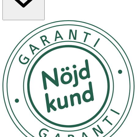
· Ersättningstrattventiler för
Medela Magic InBra
bärbar bröstpump
· Tillverkade av livsmedelsgodkänt silikon
· Kompatibla med Medela Magic InBra
· Förväntad livslängd: cirka 6 månader
· Rekommendation: kontrollera regelbundet och byt
ut vid skador eller tydligt slitage
Användning
· Använd tillsammans med
Medela Magic InBra
enligt
bruksanvisningen.
· Följ tillverkarens instruktioner för montering,
rengöring och byte av delar.
Förvaring