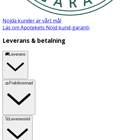
Rengör och låt delarna torka helt innan förvaring.
Förvara delarna rent och torrt mellan
användningstillfällen.
Nöjda kunder är vårt mål
Läs om Apotekets Nöjd kund-garanti
Innehåll
2 st Magic InBra trattventiler
Leverans & betalning
🚚Leverans
🧺Fraktkostnad
🚀Leveranstid