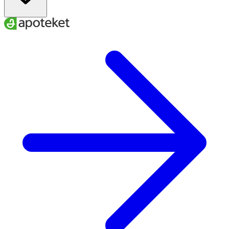
22–25
34–40
40–42
L
24–27
37–43
42–44
XL
26–29
40–46
44–47
XXL
A
. Ankelns minimala omkrets
B
. Vadens maximala omkrets
C.
Skostorlek
För att få rätt effekt av dina strumpor är det viktigt att du
väljer den storlek som bäst passar dina mått.