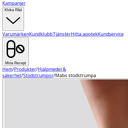
Kampanjer
Kloka Råd
Varumärken
Kundklubb
Tjänster
Hitta apotek
Kundservice
Mina Recept
Hem
/
Produkter
/
Hjälpmedel &
säkerhet
/
Stödstrumpor
/
Mabs stödstrumpa