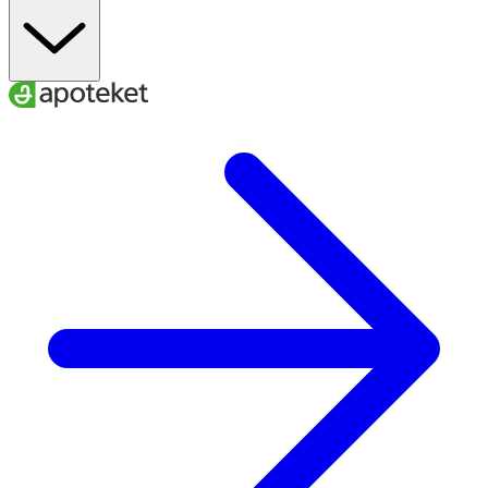
22–25
34–40
38–40
M
24–27
37–43
40–42
L
26–29
40–46
42–44
XL
A
. Ankelns minimala omkrets
B
. Vadens maximala omkrets
C.
Skostorlek
För att få rätt effekt av dina strumpor är det viktigt att du
väljer den storlek som bäst passar dina mått.