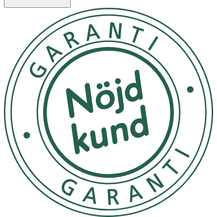
När vi sitter eller står länge på jobbet är det lätt att ben
och fötter svullnar upp och känns tunga, spända och
ibland avdomnade, särskilt mot slutet av dagen. Även
graviditet, övervikt och flygresor kan orsaka svullna
fötter och ben, medan det i andra fall kan vara kroniska
sjukdomar som ligger bakom. Finns i färgerna svart och
sand.
Användning
1. Se till att strumpan är rättvänd och stoppa in handen
ända ner till hälen.
2. Vänd din strumpa ut och in till hälen.
3. Töj ut skaftet och sätt strumpan på foten. Se till att
hälen kommer på rätt plats och inte är vriden.
4. Vänd tillbaka skaftet och dra det uppåt längs vaden.
OBS! Dubbelvik aldrig strumpkanten.
Kan användas av gravida och ammande.