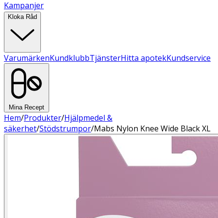
Kampanjer
Kloka Råd
Varumärken
Kundklubb
Tjänster
Hitta apotek
Kundservice
Mina Recept
Hem
/
Produkter
/
Hjälpmedel &
säkerhet
/
Stödstrumpor
/
Mabs Nylon Knee Wide Black XL