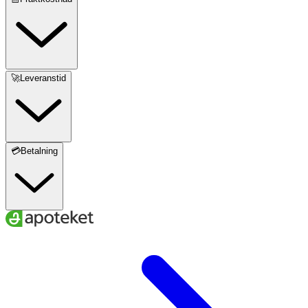
🚀Leveranstid
💳Betalning