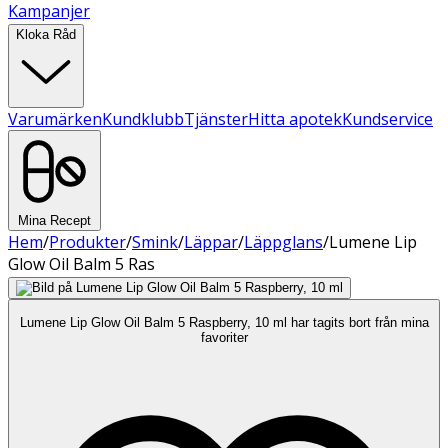
Kampanjer
Kloka Råd
Varumärken
Kundklubb
Tjänster
Hitta apotek
Kundservice
Mina Recept
Hem
/
Produkter
/
Smink
/
Läppar
/
Läppglans
/
Lumene Lip
Glow Oil Balm 5 Ras
Lumene Lip Glow Oil Balm 5 Raspberry, 10 ml har tagits bort från mina
favoriter