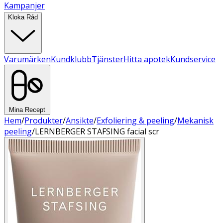
Kampanjer
Kloka Råd
Varumärken
Kundklubb
Tjänster
Hitta apotek
Kundservice
Mina Recept
Hem
/
Produkter
/
Ansikte
/
Exfoliering & peeling
/
Mekanisk
peeling
/
LERNBERGER STAFSING facial scr