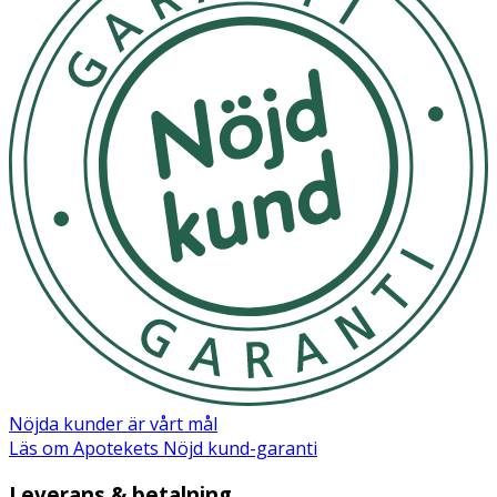
Ingredienser:
ALCOHOL, POLYACRYLATE CROSSPOLYMER-6,
DISODIUM EDTA,GLYCERIN, AQUA (WATER),
POLYSORBATE 60, PERLITE, JOJOBAESTERS,
HYDROXYETHYL ACRYLATE/SODIUM
ACRYLOYLDIMETHYLTAURATE COPOLYMER, CHARCOAL
POWDER, SALICYLIC ACID, BENZYLALCOHOL,
POLYACRYLATE CROSSPOLYMER-6, DISODIUM
EDTA,VACCINIUM MYRTILLUS (BILBERRY) FRUIT
EXTRACT*, BUTYLENEGLYCOL, SACCHARUM
OFFICINARUM (SUGAR CANE) EXTRACT*, SORBICACID,
CITRUS AURANTIUM DULCIS (ORANGE) FRUIT
EXTRACT*,CITRUS LIMON (LEMON) FRUIT EXTRACT*, T-
BUTYL ALCOHOL, ACERSACCHARUM (SUGAR MAPLE)
EXTRACT*, AFRAMOMUM MELEGUETA(AFRICAN PEPPER)
SEED EXTRACT*, LYCIUM BARBARUM (GOJI)FRUIT
Nöjda kunder är vårt mål
EXTRACT*, EUTERPE OLERACEA (ACAI) FRUIT
Läs om Apotekets Nöjd kund-garanti
EXTRACT*,POTASSIUM SORBATE. *LS SUPERCOMPLEX
Leverans & betalning