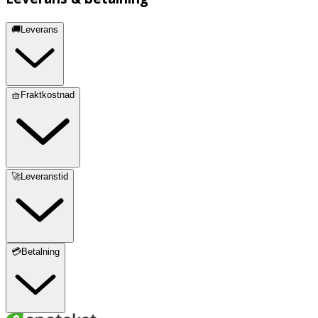
🚚Leverans
🧺Fraktkostnad
🚀Leveranstid
💳Betalning