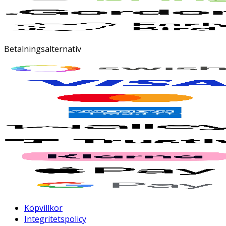
Betalningsalternativ
Köpvillkor
Integritetspolicy