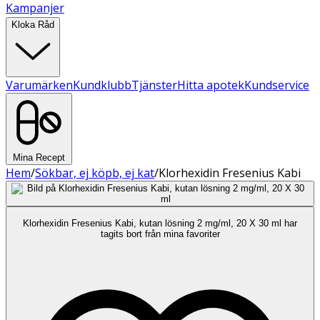
Kampanjer
Kloka Råd
Varumärken
Kundklubb
Tjänster
Hitta apotek
Kundservice
Mina Recept
Hem
/
Sökbar, ej köpb, ej kat
/
Klorhexidin Fresenius Kabi
Klorhexidin Fresenius Kabi, kutan lösning 2 mg/ml, 20 X 30 ml har
tagits bort från mina favoriter