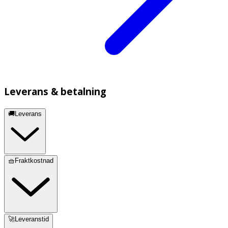
Leverans & betalning
🚚Leverans
🧺Fraktkostnad
🚀Leveranstid