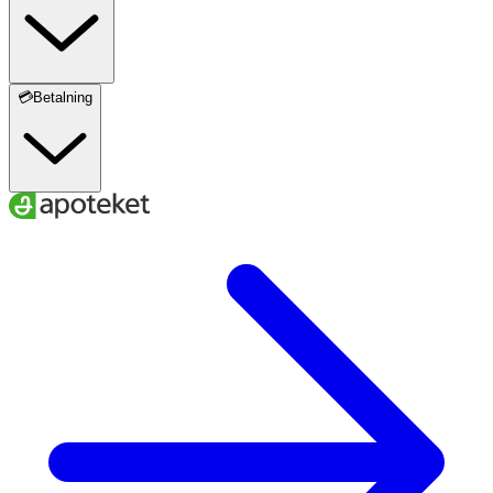
💳Betalning