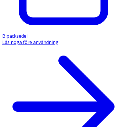
Bipacksedel
Läs noga före användning