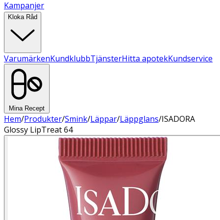
Kampanjer
Kloka Råd
Varumärken
Kundklubb
Tjänster
Hitta apotek
Kundservice
Mina Recept
Hem
/
Produkter
/
Smink
/
Läppar
/
Läppglans
/
ISADORA
Glossy LipTreat 64