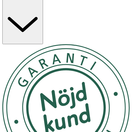
återfukta och skydda läpparna. Peptider och
hyaluronsyra hjälper till att ge en fylligare känsla och
förbättra läpparnas utseende över tid. Kan användas
ensamt eller ovanpå läppstift för extra lyster.
Egenskaper
· Ger glans utan att kännas klibbig
· Innehåller jojoba- och mandelolja som återfuktar och
mjukgör
· Berikad med sheasmör och E-vitamin
· Peptider och hyaluronsyra bidrar till en fylligare look
· Doftfri och kladdfri formula
Användning
· Tryck ut en liten mängd glans från tuben och
applicera direkt på läpparna.