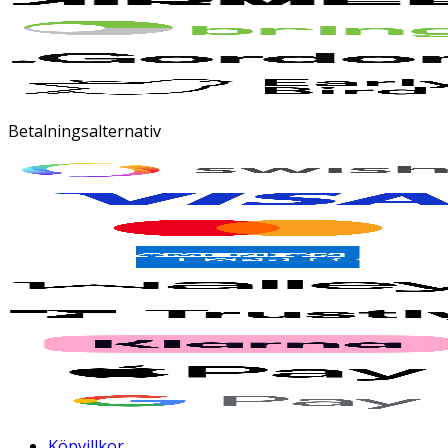
Betalningsalternativ
Köpvillkor