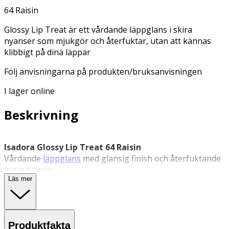
64 Raisin
Glossy Lip Treat är ett vårdande läppglans i skira
nyanser som mjukgör och återfuktar, utan att kännas
klibbigt på dina läppar
Följ anvisningarna på produkten/bruksanvisningen
I lager online
Beskrivning
Isadora Glossy Lip Treat 64 Raisin
Vårdande
läppglans
med glansig finish och återfuktande
ingredienser.
Läs mer
Glossy Lip Treat i nyansen
64 Raisin
är ett
Isadora
mjukgörande läppglans i skir nyans som ger läpparna
glans utan att kännas klibbigt. Formulan är berikad med
naturliga oljor, sheasmör och E-vitamin som bidrar till att
Produktfakta