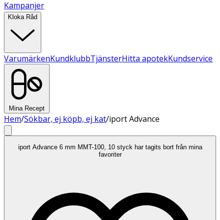
Kampanjer
Kloka Råd
Varumärken
Kundklubb
Tjänster
Hitta apotek
Kundservice
Mina Recept
Hem
/
Sökbar, ej köpb, ej kat
/
iport Advance
iport Advance 6 mm MMT-100, 10 styck har tagits bort från mina
favoriter