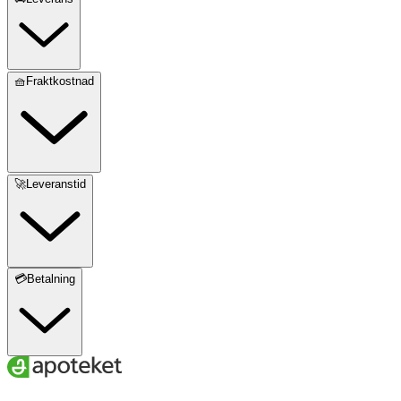
🧺Fraktkostnad
🚀Leveranstid
💳Betalning