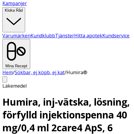
Kampanjer
Kloka Råd
Varumärken
Kundklubb
Tjänster
Hitta apotek
Kundservice
Mina Recept
Hem
/
Sökbar, ej köpb, ej kat
/
Humira®
Läkemedel
Humira, inj-vätska, lösning,
förfylld injektionspenna 40
mg/0,4 ml 2care4 ApS, 6