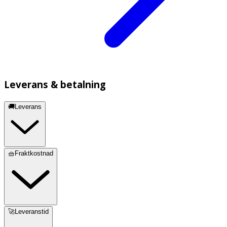
Leverans & betalning
🚚Leverans
🧺Fraktkostnad
🚀Leveranstid