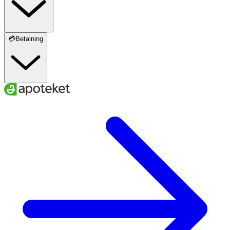
💳Betalning