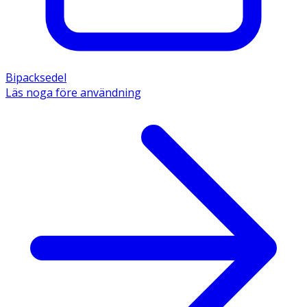
Bipacksedel
Läs noga före användning