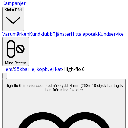
Kampanjer
Kloka Råd
Varumärken
Kundklubb
Tjänster
Hitta apotek
Kundservice
Mina Recept
Hem
/
Sökbar, ej köpb, ej kat
/
High-flo 6
High-flo 6, infusionsset med nålskydd, 4 mm (26G), 10 styck har tagits
bort från mina favoriter