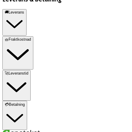
🚚Leverans
🧺Fraktkostnad
🚀Leveranstid
💳Betalning