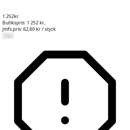
1 252
kr
Butikspris:
1 252 kr
,
Jmfs.pris:
62,60 kr / styck
Köp