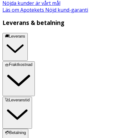
Nöjda kunder är vårt mål
Läs om Apotekets Nöjd kund-garanti
Leverans & betalning
🚚Leverans
🧺Fraktkostnad
🚀Leveranstid
💳Betalning