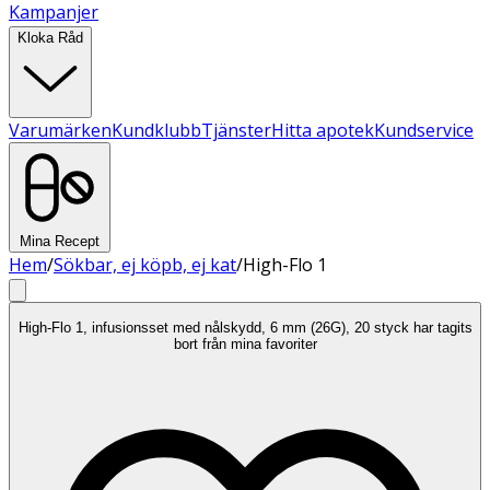
Kampanjer
Kloka Råd
Varumärken
Kundklubb
Tjänster
Hitta apotek
Kundservice
Mina Recept
Hem
/
Sökbar, ej köpb, ej kat
/
High-Flo 1
High-Flo 1, infusionsset med nålskydd, 6 mm (26G), 20 styck har tagits
bort från mina favoriter