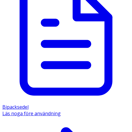
Bipacksedel
Läs noga före användning