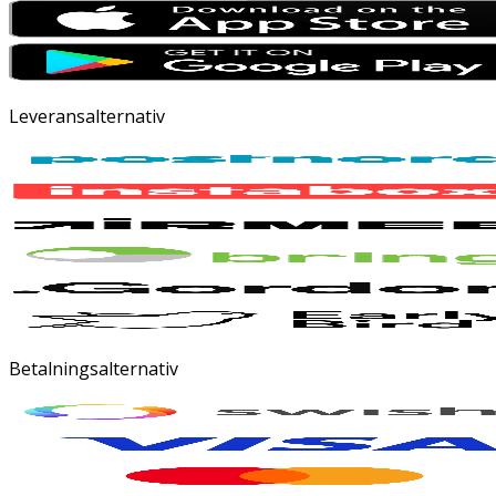
Leveransalternativ
Betalningsalternativ