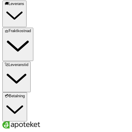
🚚Leverans
🧺Fraktkostnad
🚀Leveranstid
💳Betalning