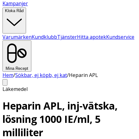
Kampanjer
Kloka Råd
Varumärken
Kundklubb
Tjänster
Hitta apotek
Kundservice
Mina Recept
Hem
/
Sökbar, ej köpb, ej kat
/
Heparin APL
Läkemedel
Heparin APL, inj-vätska,
lösning 1000 IE/ml, 5
milliliter