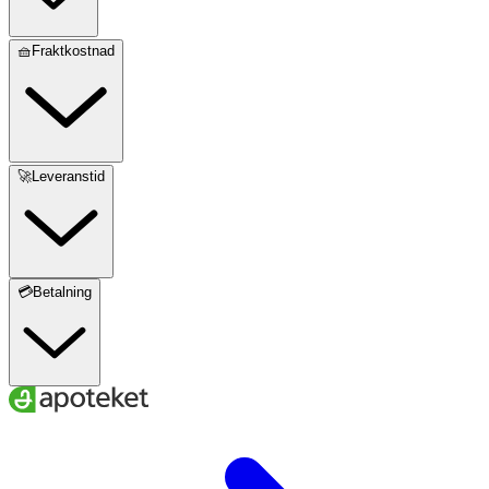
🧺Fraktkostnad
🚀Leveranstid
💳Betalning