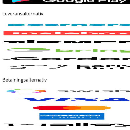
Leveransalternativ
Betalningsalternativ