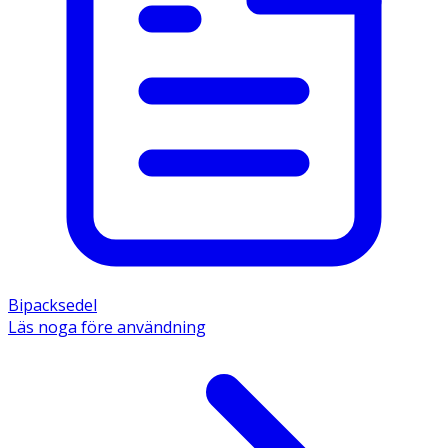
Bipacksedel
Läs noga före användning