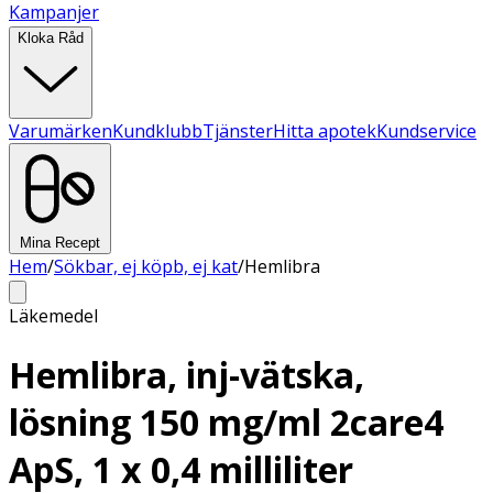
Kampanjer
Kloka Råd
Varumärken
Kundklubb
Tjänster
Hitta apotek
Kundservice
Mina Recept
Hem
/
Sökbar, ej köpb, ej kat
/
Hemlibra
Läkemedel
Hemlibra, inj-vätska,
lösning 150 mg/ml 2care4
ApS, 1 x 0,4 milliliter