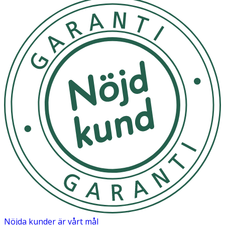
Förvaras i rumstemperatur.
OK för gravida och ammande:
Ja
Ingredienser:
Aqua, C15-19 Alkane, Betaine, Cetearyl Alcohol,
Behentrimonium Chloride, Parfum, Glycerin, Xylitol,
Panthenol, Glucose, Hydrolyzed Vegetable Protein PG-
Propyl Silanetriol, Sodium Hyaluronate, Xylitylglucoside,
Anhydroxylitol, Dipropylene Glycol, Pantolactone, Sodium
Laneth-40 Maleate/Styrene Sulfonate Copolymer,
Polyquaternium-47, Butyloctanol, Ethylhexylglycerin,
Potassium Sorbate, Disodium EDTA, Citric Acid, Bis-
Diisopropanolamino-PG-Propyl Disiloxane/Bis-Vinyl
Dimethicone Copolymer, Phenoxyethanol, Sodium
Benzoate, Alpha-Isomethyl Ionone, Hydroxycitronellal,
Citronellol
Nöjda kunder är vårt mål