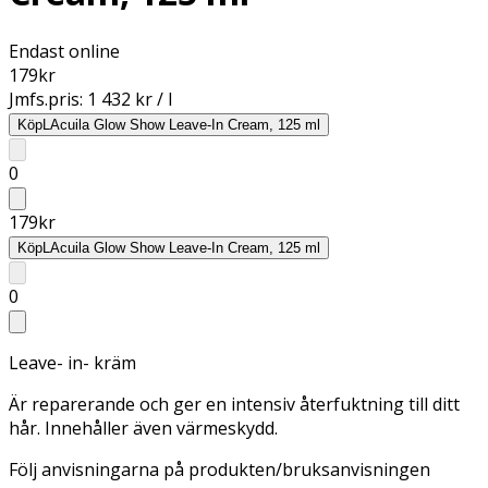
Endast online
179
kr
Jmfs.pris:
1 432 kr / l
Köp
LAcuila Glow Show Leave-In Cream, 125 ml
0
179
kr
Köp
LAcuila Glow Show Leave-In Cream, 125 ml
0
Leave- in- kräm
Är reparerande och ger en intensiv återfuktning till ditt
hår. Innehåller även värmeskydd.
Följ anvisningarna på produkten/bruksanvisningen