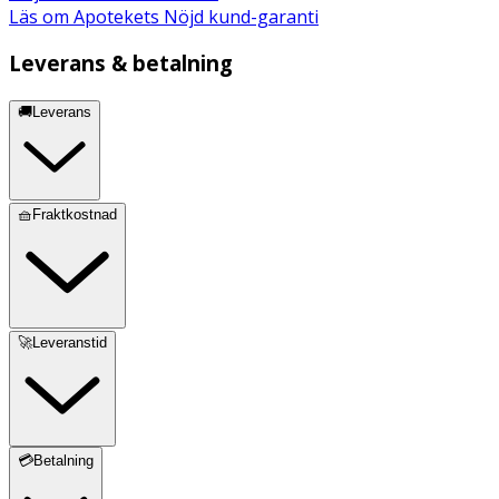
Läs om Apotekets Nöjd kund-garanti
Leverans & betalning
🚚Leverans
🧺Fraktkostnad
🚀Leveranstid
💳Betalning