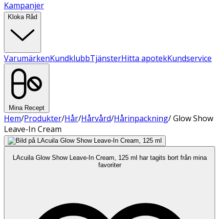
Kampanjer
Kloka Råd
Varumärken
Kundklubb
Tjänster
Hitta apotek
Kundservice
Mina Recept
Hem
/
Produkter
/
Hår
/
Hårvård
/
Hårinpackning
/
Glow Show
Leave-In Cream
LAcuila Glow Show Leave-In Cream, 125 ml har tagits bort från mina
favoriter