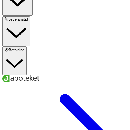
Maskintvätt 40 °C. Använd inte sköljmedel. Ska inte
torktumlas.
🚀Leveranstid
💳Betalning