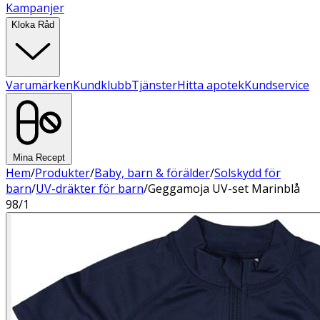
Kampanjer
Kloka Råd
Varumärken
Kundklubb
Tjänster
Hitta apotek
Kundservice
Mina Recept
Hem
/
Produkter
/
Baby, barn & förälder
/
Solskydd för
barn
/
UV-dräkter för barn
/
Geggamoja UV-set Marinblå
98/1