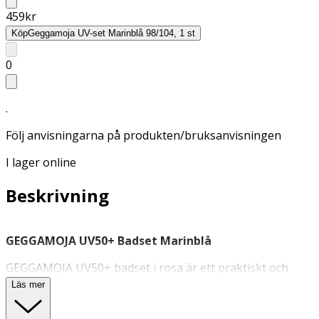
459
kr
Köp
Geggamoja UV-set Marinblå 98/104, 1 st
0
.
Följ anvisningarna på produkten/bruksanvisningen
I lager online
Beskrivning
GEGGAMOJA UV50+ Badset Marinblå
GEGGAMOJA UV50+ badset i rosa är ett praktiskt och
skyddande set för soliga dagar vid strand och pool. Setet
Läs mer
består av en kortärmad tröja med dragkedja framtill och
matchande shorts. Det snabbtorkande materialet har