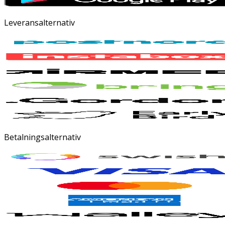
Leveransalternativ
Betalningsalternativ