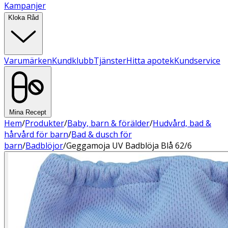
Kampanjer
Kloka Råd
Varumärken
Kundklubb
Tjänster
Hitta apotek
Kundservice
Mina Recept
Hem
/
Produkter
/
Baby, barn & förälder
/
Hudvård, bad &
hårvård för barn
/
Bad & dusch för
barn
/
Badblöjor
/
Geggamoja UV Badblöja Blå 62/6