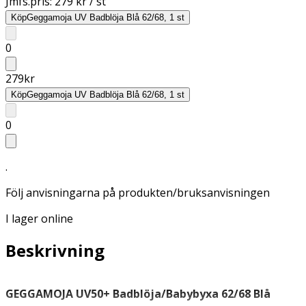
Jmfs.pris:
279 kr / st
Köp
Geggamoja UV Badblöja Blå 62/68, 1 st
0
279
kr
Köp
Geggamoja UV Badblöja Blå 62/68, 1 st
0
.
Följ anvisningarna på produkten/bruksanvisningen
I lager online
Beskrivning
GEGGAMOJA UV50+ Badblöja/Babybyxa 62/68 Blå