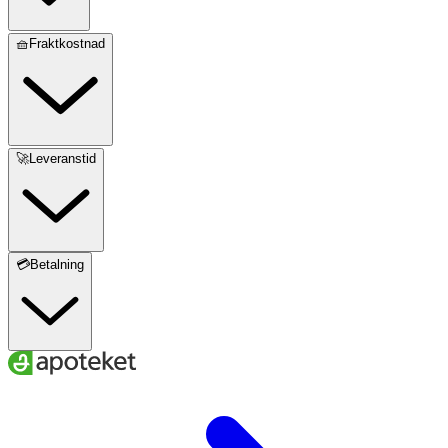
Förvaras torrt och rent när den inte används
🧺Fraktkostnad
Material
Yttertyg: 84 % polyester, 16 % elastan
Foder: 100 % polyester
🚀Leveranstid
Tvättråd
Maskintvätt 40 °C. Använd inte sköljmedel. Ska inte
torktumlas.
💳Betalning