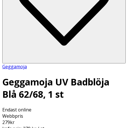
Geggamoja
Geggamoja UV Badblöja
Blå 62/68, 1 st
Endast online
Webbpris
279
kr