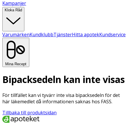
Kampanjer
Kloka Råd
Varumärken
Kundklubb
Tjänster
Hitta apotek
Kundservice
Mina Recept
Bipacksedeln kan inte visas
För tillfället kan vi tyvärr inte visa bipacksedeln för det
här läkemedlet då informationen saknas hos FASS.
Tillbaka till produktsidan