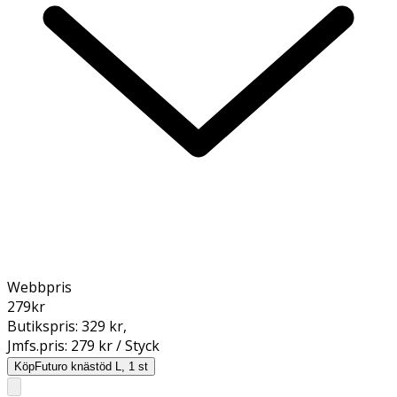
Webbpris
279
kr
Butikspris:
329 kr
,
Jmfs.pris:
279 kr / Styck
Köp
Futuro knästöd L, 1 st