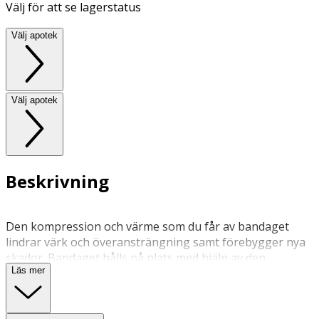
Välj för att se lagerstatus
Välj apotek
Välj apotek
Beskrivning
Den kompression och värme som du får av bandaget
lindrar värk och överansträngning samt förebygger nya
skador. Bandaget hålls på plats med hjälp av den
Läs mer
anatomiska passformen och de två stödskenorna.
Bandaget passar både höger och vänster knä.