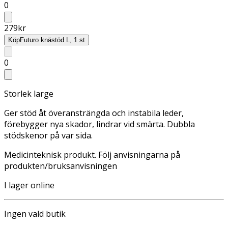
0
279
kr
Köp
Futuro knästöd L, 1 st
0
Storlek large
Ger stöd åt överansträngda och instabila leder,
förebygger nya skador, lindrar vid smärta. Dubbla
stödskenor på var sida.
Medicinteknisk produkt. Följ anvisningarna på
produkten/bruksanvisningen
I lager online
Ingen vald butik