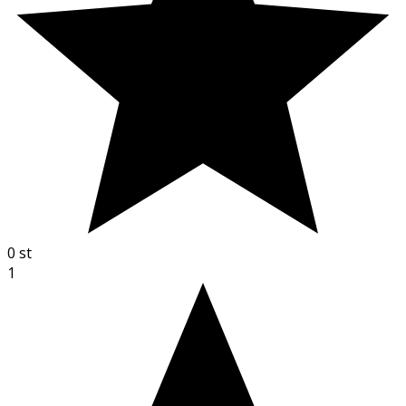
0
st
1