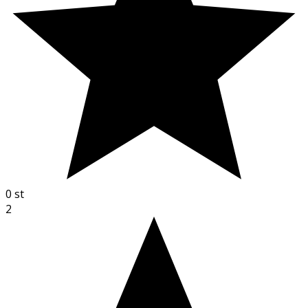
0
st
2