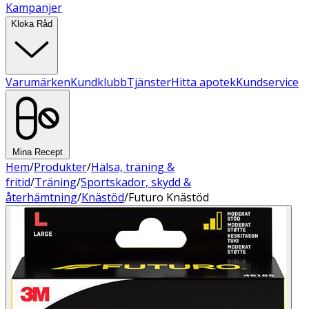
Kampanjer
Kloka Råd
Varumärken
Kundklubb
Tjänster
Hitta apotek
Kundservice
Mina Recept
Hem
/
Produkter
/
Hälsa, träning &
fritid
/
Träning
/
Sportskador, skydd &
återhämtning
/
Knästöd
/
Futuro Knästöd