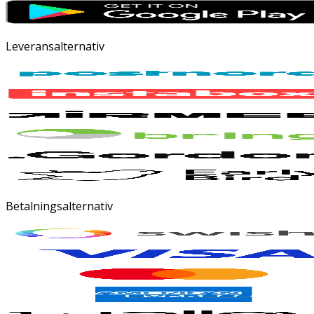
Leveransalternativ
Betalningsalternativ