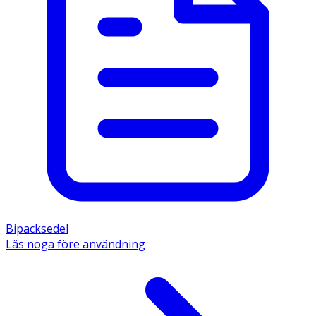
Bipacksedel
Läs noga före användning