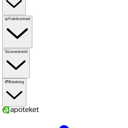
🧺Fraktkostnad
🚀Leveranstid
💳Betalning