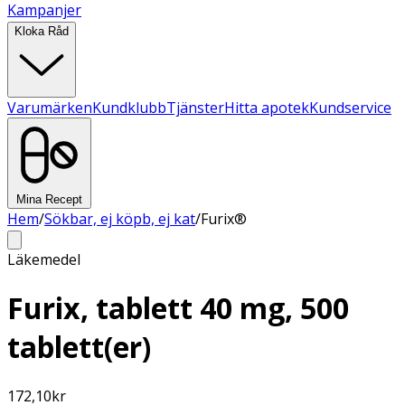
Kampanjer
Kloka Råd
Varumärken
Kundklubb
Tjänster
Hitta apotek
Kundservice
Mina Recept
Hem
/
Sökbar, ej köpb, ej kat
/
Furix®
Läkemedel
Furix, tablett 40 mg, 500
tablett(er)
172,10
kr