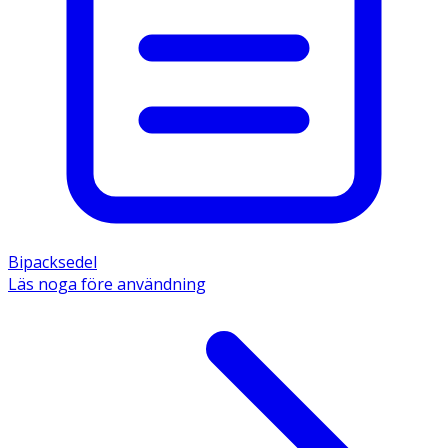
Bipacksedel
Läs noga före användning