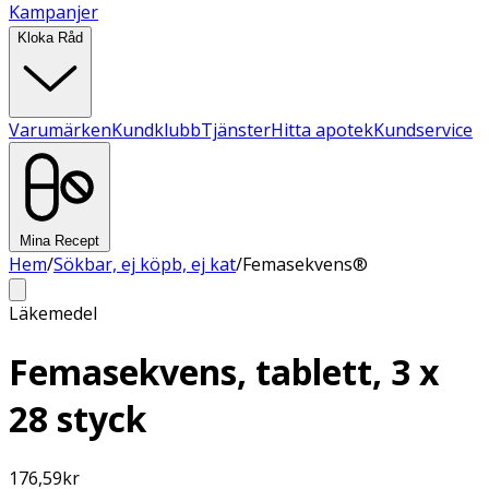
Kampanjer
Kloka Råd
Varumärken
Kundklubb
Tjänster
Hitta apotek
Kundservice
Mina Recept
Hem
/
Sökbar, ej köpb, ej kat
/
Femasekvens®
Läkemedel
Femasekvens, tablett, 3 x
28 styck
176,59
kr