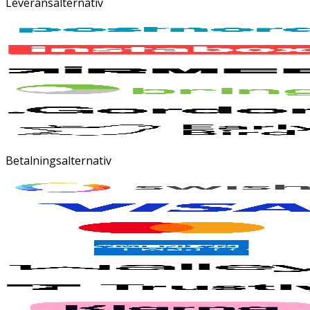
Leveransalternativ
Betalningsalternativ