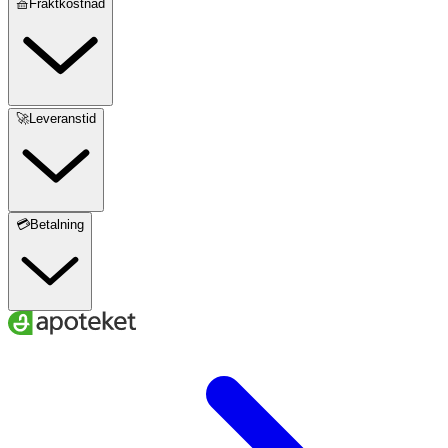
🧺Fraktkostnad
🚀Leveranstid
💳Betalning