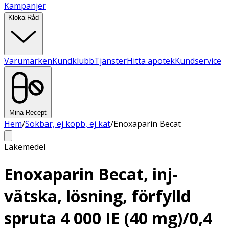
Kampanjer
Kloka Råd
Varumärken
Kundklubb
Tjänster
Hitta apotek
Kundservice
Mina Recept
Hem
/
Sökbar, ej köpb, ej kat
/
Enoxaparin Becat
Läkemedel
Enoxaparin Becat, inj-
vätska, lösning, förfylld
spruta 4 000 IE (40 mg)/0,4