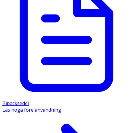
Bipacksedel
Läs noga före användning