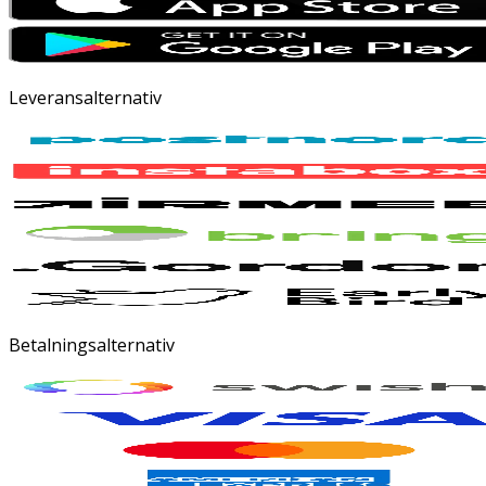
Leveransalternativ
Betalningsalternativ