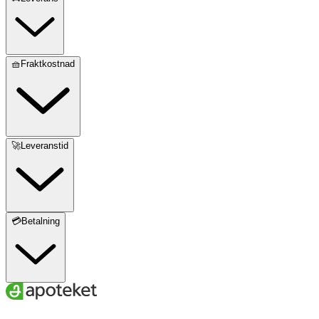
🧺Fraktkostnad
🚀Leveranstid
💳Betalning