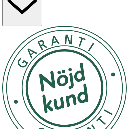
hypoallergen och består till 97 % av ingredienser med
naturligt ursprung. Den är fri från starka kemikalier och
passar även känslig hud.
Användning
· Skaka flaskan före användning.
· Applicera på torr päls.
· Spraya direkt på pälsen och undvik kontakt med
ögonen.
· Massera in produkten i pälsen.
· Vid tovig päls: blöt igenom området med spray och
kamma försiktigt.
· Avsluta med att borsta pälsen.
Förvaring
Förvaras i rumstemperatur utom räckhåll för små barn.