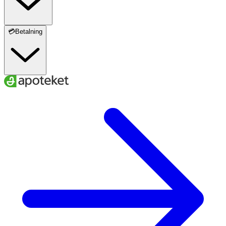
💳Betalning