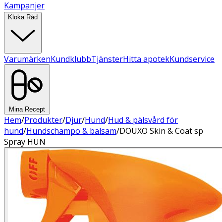
Kampanjer
Kloka Råd
Varumärken
Kundklubb
Tjänster
Hitta apotek
Kundservice
Mina Recept
Hem
/
Produkter
/
Djur
/
Hund
/
Hud & pälsvård för
hund
/
Hundschampo & balsam
/
DOUXO Skin & Coat sp
Spray HUN