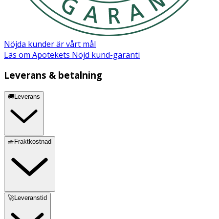
Innehåll
Hydrolyserat sött/sød mandelprotein, Ophiopogon
Nöjda kunder är vårt mål
japonicus rotextrakt, provitamin B5, mild balsamformula,
Läs om Apotekets Nöjd kund-garanti
fenoxyetanol, natriumbensoat, hypoallergen
sommardoft.
Leverans & betalning
🚚Leverans
PDF (Säkerhetsdatablad)
🧺Fraktkostnad
🚀Leveranstid