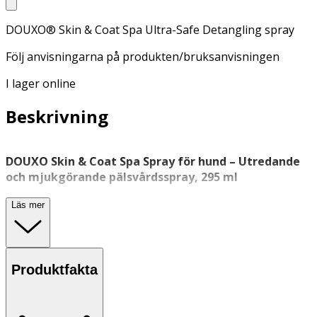
DOUXO® Skin & Coat Spa Ultra-Safe Detangling spray
Följ anvisningarna på produkten/bruksanvisningen
I lager online
Beskrivning
DOUXO Skin & Coat Spa Spray för hund – Utredande
och mjukgörande pälsvårdsspray, 295 ml
DOUXO® Skin & Coat Spa Spray är en utredande och
Läs mer
mjukgörande spray för hundar, framtagen för att
underlätta
pälsvården
och bidra till en mjuk, lättkammad
och väldoftande päls. Produkten är särskilt lämplig för
hundar med tovig eller svårskött päls.
Produktfakta
Sprayen är berikad med hydrolyserat sötmandelprotein
som hjälper till att reda ut tovor. Formulan är