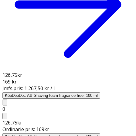
126,75
kr
169 kr
Jmfs.pris:
1 267,50 kr / l
Köp
DeoDoc AB Shaving foam fragrance free, 100 ml
0
126,75
kr
Ordinarie pris:
169
kr