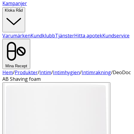
Kampanjer
Kloka Råd
Varumärken
Kundklubb
Tjänster
Hitta apotek
Kundservice
Mina Recept
Hem
/
Produkter
/
Intim
/
Intimhygien
/
Intimrakning
/
DeoDoc
AB Shaving foam