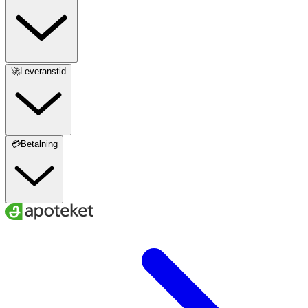
🚀Leveranstid
💳Betalning