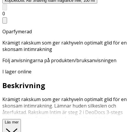
Köp
DeoDoc AB Shaving foam fragrance free, 100 ml
0
Oparfymerad
Krämigt rakskum som ger rakhyveln optimalt glid för en
skonsam intimrakning
Följ anvisningarna på produkten/bruksanvisningen
I lager online
Beskrivning
Krämigt rakskum som ger rakhyveln optimalt glid för en
skonsam intimrakning. Lämnar huden silkeslen och
återfuktad. Rakskum Intim är steg 2 i DeoDocs 3-stegs
rakningsserie. Extra krämig formula Utvecklad av
Läs mer
kvinnliga läkare och gynekologer 100% vegansk
Skaka väl innan användning. Blöt huden och applicera ett