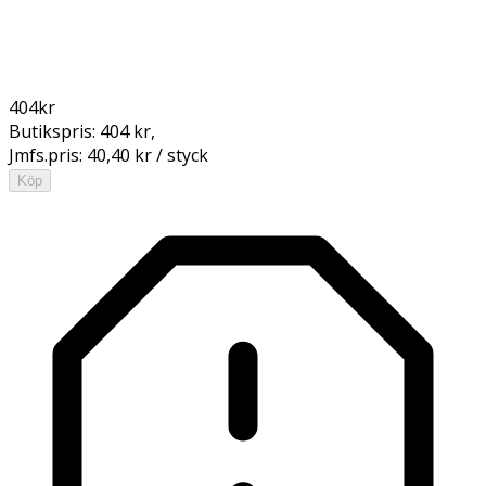
404
kr
Butikspris:
404 kr
,
Jmfs.pris:
40,40 kr / styck
Köp