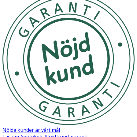
Nöjda kunder är vårt mål
Läs om Apotekets Nöjd kund-garanti