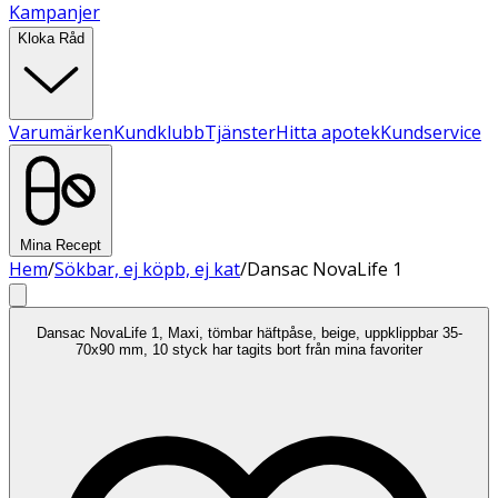
Kampanjer
Kloka Råd
Varumärken
Kundklubb
Tjänster
Hitta apotek
Kundservice
Mina Recept
Hem
/
Sökbar, ej köpb, ej kat
/
Dansac NovaLife 1
Dansac NovaLife 1, Maxi, tömbar häftpåse, beige, uppklippbar 35-
70x90 mm, 10 styck har tagits bort från mina favoriter