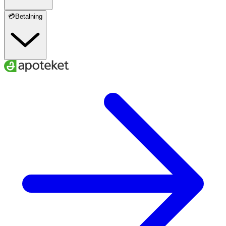
💳Betalning