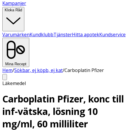
Kampanjer
Kloka Råd
Varumärken
Kundklubb
Tjänster
Hitta apotek
Kundservice
Mina Recept
Hem
/
Sökbar, ej köpb, ej kat
/
Carboplatin Pfizer
Läkemedel
Carboplatin Pfizer, konc till
inf-vätska, lösning 10
mg/ml, 60 milliliter