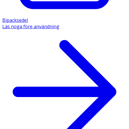
Bipacksedel
Läs noga före användning