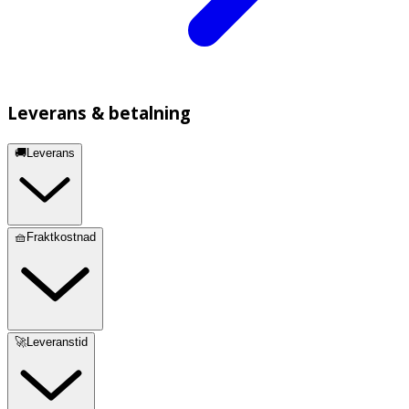
Leverans & betalning
🚚Leverans
🧺Fraktkostnad
🚀Leveranstid