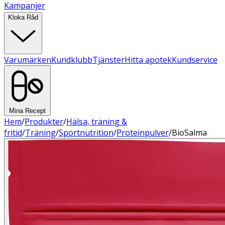
Kampanjer
Kloka Råd
Varumärken
Kundklubb
Tjänster
Hitta apotek
Kundservice
Mina Recept
Hem
/
Produkter
/
Hälsa, träning &
fritid
/
Träning
/
Sportnutrition
/
Proteinpulver
/
BioSalma