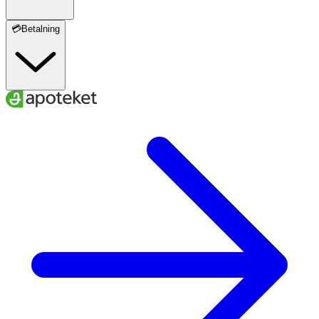
💳Betalning