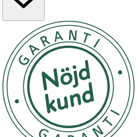
- Tänk på vikten av en balanserad kost och en i övrigt
hälsosam livsstil.
- Vid dosering 1dl räcker förpackningen till ca 27
portioner.
- Förvaras torrt i rumstemperatur.
NÄRINGSDEKLARATION
100 G
Portion 37 G
Energi
1 650 kJ/395
610 kJ/146 kcal
kcal
Fett
7 g
2,6 g
- varav mättat fett
4 g
1,5 g