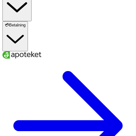
💳Betalning