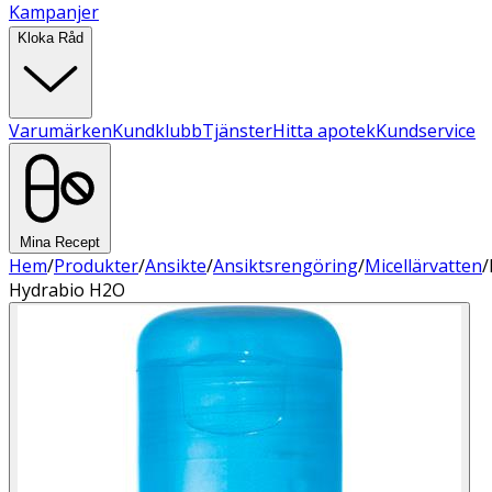
Kampanjer
Kloka Råd
Varumärken
Kundklubb
Tjänster
Hitta apotek
Kundservice
Mina Recept
Hem
/
Produkter
/
Ansikte
/
Ansiktsrengöring
/
Micellärvatten
/
Hydrabio H2O