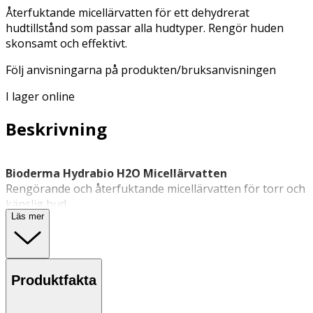
Återfuktande micellärvatten för ett dehydrerat
hudtillstånd som passar alla hudtyper. Rengör huden
skonsamt och effektivt.
Följ anvisningarna på produkten/bruksanvisningen
I lager online
Beskrivning
Bioderma Hydrabio H2O Micellärvatten
Rengörande och återfuktande micellärvatten för torr och
känslig hud.
Läs mer
Bioderma Hydrabio H2O är ett
micellärvatten
för torr,
känslig och fuktfattig hud. Produkten rengör huden
skonsamt från makeup, smuts och föroreningar
samtidigt som den återfuktar och ger huden en mjuk och
Produktfakta
fräsch känsla. Micellerna i formulan är inspirerade av
hudens naturliga lipider och bidrar till att bevara den