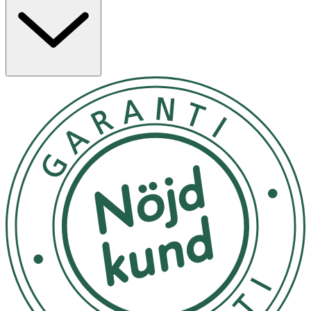
hydrolipida filmen. Innehåller Aquagenium™-komplex
som stödjer hudens naturliga fuktbalans. Oparfymerad
formula med hög tolerans. Ska inte sköljas av.
Egenskaper
- Avlägsnar smuts, makeup och föroreningar
- Återfuktar och mjukgör torr och känslig hud
- Med Aquagenium™-komplex för fuktbalans
- Kan användas på ansikte, hals och ögon
- Icke-komedogen och oparfymerad
Användning
- Använd morgon och/eller kväll.
- Blötlägg en bomullsrondell och rengör varsamt ansikte,
hals och ögon.