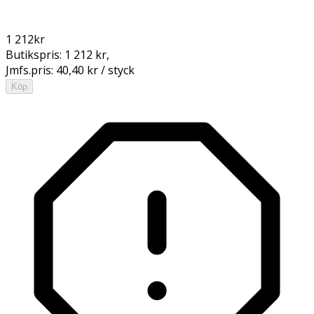
1 212
kr
Butikspris:
1 212 kr
,
Jmfs.pris:
40,40 kr / styck
Köp