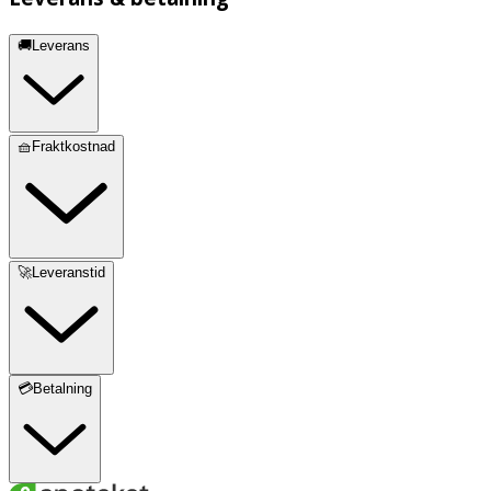
🚚Leverans
🧺Fraktkostnad
🚀Leveranstid
💳Betalning