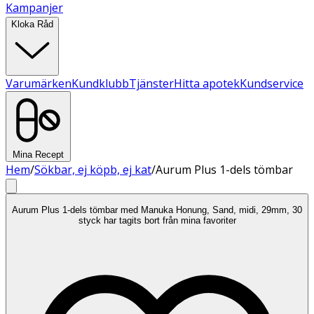
Kampanjer
Kloka Råd
Varumärken
Kundklubb
Tjänster
Hitta apotek
Kundservice
Mina Recept
Hem
/
Sökbar, ej köpb, ej kat
/
Aurum Plus 1-dels tömbar
Aurum Plus 1-dels tömbar med Manuka Honung, Sand, midi, 29mm, 30
styck har tagits bort från mina favoriter