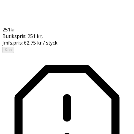
251
kr
Butikspris:
251 kr
,
Jmfs.pris:
62,75 kr / styck
Köp