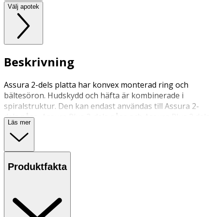
Välj apotek
Beskrivning
Assura 2-dels platta har konvex monterad ring och
bältesöron. Hudskydd och häfta är kombinerade i
spiralstruktur. Den kan endast användas till Assura 2-
dels påse, Assura Plus 2-dels påse och Assura Plus 2 dels
Läs mer
påse med Hide–away utlopp. Konvexiteten är avsedd att
minska läckagerisken vid t.ex. indragen stomi, stomi i
hudplanet eller ojämnheter i huden. Kan bäras med bälte.
Produktfakta