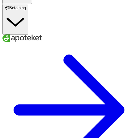
💳Betalning