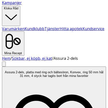
Kampanjer
Kloka Råd
Varumärken
Kundklubb
Tjänster
Hitta apotek
Kundservice
Mina Recept
Hem
/
Sökbar, ej köpb, ej kat
/
Assura 2-dels
Assura 2-dels, platta med ring och bältesöron, Konvex, ring 50 mm hål
31 mm, 4 styck har tagits bort från mina favoriter