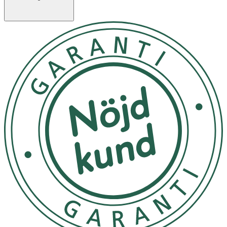
INNEHÅLL OCH NÄRINGSVÄRDE:
Källvatten, fruktsocker, surhetsreglerande medel
(citronsyra, natriumcitrat), fläderbärsextrakt, grönt te-
extrakt, vitaminer (D3, E, C, folsyra, B12), mineral (zink),
fläderarom, citronarom. Energi kJ/kcal 71/17 Fett 0g -
varav mättat fett 0 g Kolhydrater 4,2 g- varav sockerarter
4,2 g Protein 0 g Salt 0,03 g Folsyra 40 µg (20% DRI)
Vitamin C 16 mg (20% DRI) Vitamin D 1,5 µg (30% DRI)
Vitamin E 1,2 mg (10% DRI) Zinc 1,0 mg (10% DRI)