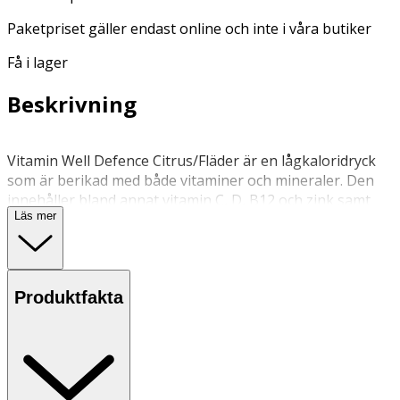
Paketpriset gäller endast online och inte i våra butiker
Få i lager
Beskrivning
Vitamin Well Defence Citrus/Fläder är en lågkaloridryck
som är berikad med både vitaminer och mineraler. Den
innehåller bland annat vitamin C, D, B12 och zink samt
Läs mer
extrakt från fläderbär och grönt te. Drycken är sötad med
fruktsocker och är utan kolsyra.
Ersätter inte en varierad kost utan bör kombineras med
en mångsidig och varierad kost samt en hälsosam livsstil.
Produktfakta
Öppnad flaska bör konsumeras under dagen.
Storpack: 12 flaskor. Kan levereras styckvis utan någon
ytterförpacking.