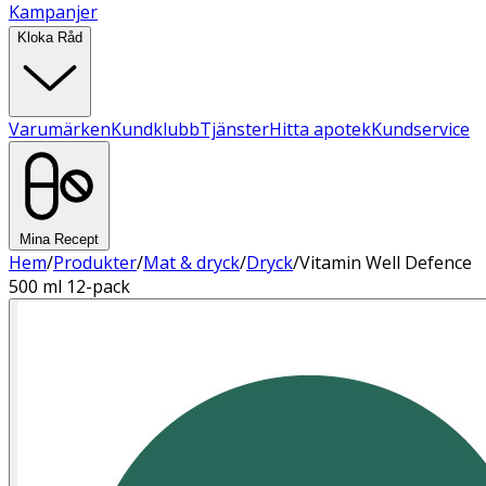
Kampanjer
Kloka Råd
Varumärken
Kundklubb
Tjänster
Hitta apotek
Kundservice
Mina Recept
Hem
/
Produkter
/
Mat & dryck
/
Dryck
/
Vitamin Well Defence
500 ml 12-pack