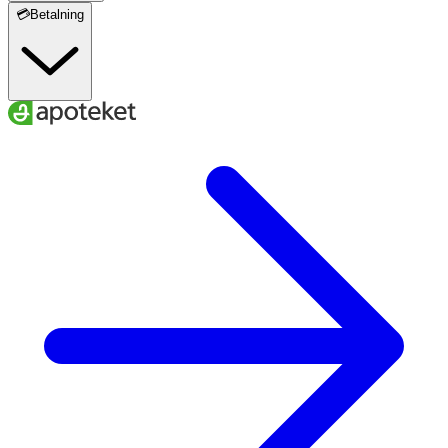
💳Betalning