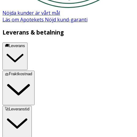
Nöjda kunder är vårt mål
Läs om Apotekets Nöjd kund-garanti
Leverans & betalning
🚚Leverans
🧺Fraktkostnad
🚀Leveranstid