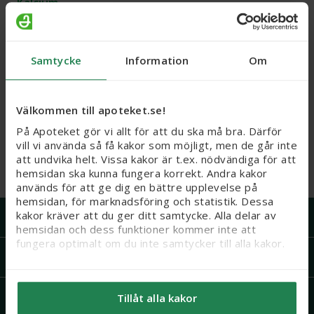
Kalcium
Järn
Samtycke
Information
Om
E-vitamin
D-vitamin
Välkommen till apoteket.se!
På Apoteket gör vi allt för att du ska må bra. Därför
C-vitamin
vill vi använda så få kakor som möjligt, men de går inte
att undvika helt. Vissa kakor är t.ex. nödvändiga för att
hemsidan ska kunna fungera korrekt. Andra kakor
B-vitamin
används för att ge dig en bättre upplevelse på
hemsidan, för marknadsföring och statistik. Dessa
Handla på Apoteket
kakor kräver att du ger ditt samtycke. Alla delar av
hemsidan och dess funktioner kommer inte att
fungera optimalt om du inte samtycker till alla kakor.
Support
Vi vill flagga för att känsliga personuppgifter kan
komma att behandlas genom kakor, eftersom vi bl. a.
Recept och läkemedel
Tillåt alla kakor
säljer integritetskänsliga produkter som receptfria
läkemedel och produkter relaterade till hälsostatus