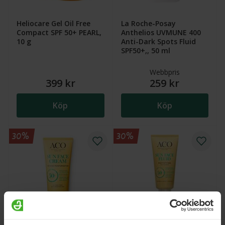
Heliocare Gel Oil Free
La Roche-Posay
Compact SPF 50+ PEARL,
Anthelios UVMUNE 400
10 g
Anti-Dark Spots Fluid
SPF50+,, 50 ml
Webbpris
399 kr
259 kr
Köp
Köp
30%
30%