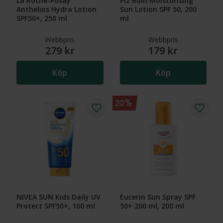
La Roche-Posay
Piz Buin Moisturising
Anthelios Hydra Lotion
Sun Lotion SPF 50, 200
SPF50+, 250 ml
ml
Webbpris
Webbpris
279 kr
179 kr
Köp
Köp
20%
NIVEA SUN Kids Daily UV
Eucerin Sun Spray SPF
Protect SPF50+, 100 ml
50+ 200 ml, 200 ml