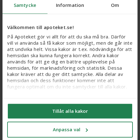
ACO Sun Face Cream SPF
ACO Sun Face
Samtycke
Information
Om
50+, 50 ml
Mattifying Fluid SPF50+,
40 ml
Välkommen till apoteket.se!
Webbpris
Webbpris
132,30 kr
125,30 kr
Nytt reducerat pris: 132,30 kr. Ordinarie webbpris (
Nytt reducerat pris
På Apoteket gör vi allt för att du ska må bra. Därför
vill vi använda så få kakor som möjligt, men de går inte
Ord.
webb
pris
189 kr
Ord.
webb
pris
179 kr
att undvika helt. Vissa kakor är t.ex. nödvändiga för att
hemsidan ska kunna fungera korrekt. Andra kakor
Köp
Köp
används för att ge dig en bättre upplevelse på
hemsidan, för marknadsföring och statistik. Dessa
kakor kräver att du ger ditt samtycke. Alla delar av
20%
hemsidan och dess funktioner kommer inte att
fungera optimalt om du inte samtycker till alla kakor.
Vi vill flagga för att känsliga personuppgifter kan
komma att behandlas genom kakor, eftersom vi bl. a.
Tillåt alla kakor
säljer integritetskänsliga produkter som receptfria
läkemedel och produkter relaterade till hälsostatus
och sex. När du samtycker till kakor samtycker du
Anpassa val
också till att känsliga personuppgifter kan behandlas
Heliocare Gel Oil-Free
Eucerin Sun Spray
för samma ändamål.