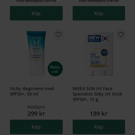
Ord.
webb
pris
209 kr
Ord.
webb
pris
249 kr
Köp
Köp
Vichy dagcreme med
NIVEA SUN UV Face
SPF50+, 50 ml
Specialist Silky UV Stick
SPF50+, 15 g
Webbpris
299 kr
189 kr
Köp
Köp