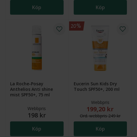
Köp
Köp
20%
La Roche-Posay
Eucerin Sun Kids Dry
Anthelios Anti shine
Touch SPF50+, 200 ml
mist SPF50+, 75 ml
Webbpris
199,20 kr
Nytt reducerat pris
Webbpris
198 kr
Ord.
webb
pris
249 kr
Köp
Köp