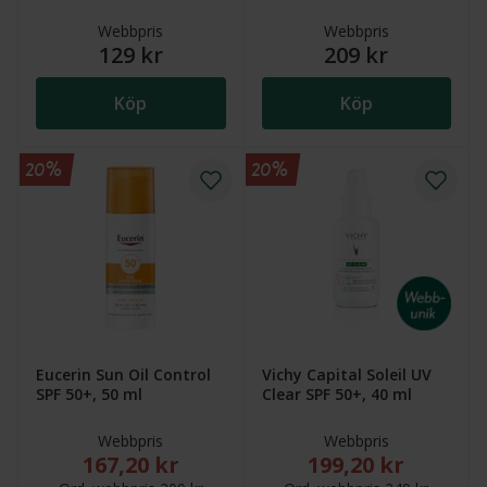
Webbpris
Webbpris
129 kr
209 kr
Köp
Köp
20%
20%
Eucerin Sun Oil Control
Vichy Capital Soleil UV
SPF 50+, 50 ml
Clear SPF 50+, 40 ml
Webbpris
Webbpris
167,20 kr
199,20 kr
Nytt reducerat pris: 167,20 kr. Ordinarie webbpris (
Nytt reducerat pris