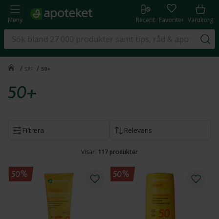
Meny
Recept
Favoriter
Varukorg
/
/
SPF
50+
50+
Filtrera
Relevans
Visar:
117
produkter
50%
50%