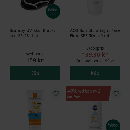
Swimpy UV-sko, Black,
ACO Sun Ultra Light Face
strl 22-23, 1 st
Fluid SPF 50+, 40 ml
Webbpris
139,30 kr
Nytt reducerat pris
Webbpris
159 kr
Ord.
webb
pris
199 kr
Köp
Köp
40% vid köp av 2
online