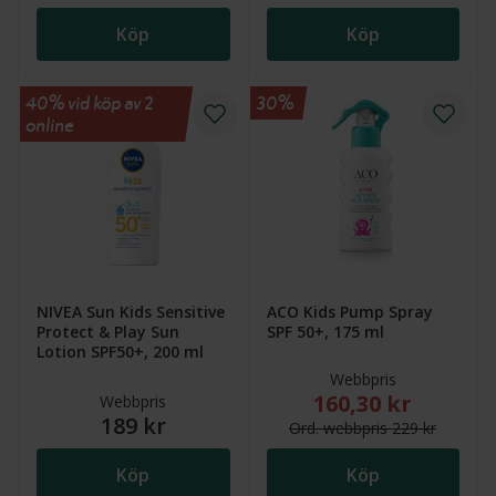
Köp
Köp
40% vid köp av 2
30%
online
NIVEA Sun Kids Sensitive
ACO Kids Pump Spray
Protect & Play Sun
SPF 50+, 175 ml
Lotion SPF50+, 200 ml
Webbpris
160,30 kr
Nytt reducerat pris
Webbpris
189 kr
Ord.
webb
pris
229 kr
Köp
Köp