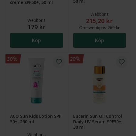
50 ml
creme SPF50+, 50 ml
Webbpris
215,20 kr
Nytt reducerat pris
Webbpris
179 kr
Ord.
webb
pris
269 kr
Köp
Köp
30%
20%
ACO Sun Kids Lotion SPF
Eucerin Sun Oil Control
50+, 250 ml
Daily UV Serum SPF50+,
30 ml
Webbpris