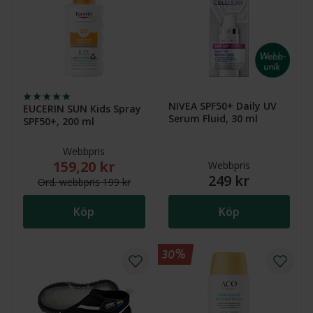
NIVEA SPF50+ Daily UV
EUCERIN SUN Kids Spray
Serum Fluid, 30 ml
SPF50+, 200 ml
Webbpris
159,20 kr
Nytt reducerat pris: 159,20 kr. Ordinarie webbpris (
Webbpris
249 kr
Ord.
webb
pris
199 kr
Köp
Köp
30%