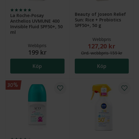
Beauty of Joseon Relief
La Roche-Posay
Sun: Rice + Probiotics
Anthelios UVMUNE 400
SPF50+, 50 g
Invisible Fluid SPF50+, 50
ml
Webbpris
127,20 kr
Nytt reducerat pris
Webbpris
199 kr
Ord.
webb
pris
159 kr
Köp
Köp
30%