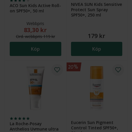
NIVEA SUN Kids Sensitive
ACO Sun Kids Active Roll-
Protect Sun Spray
on SPF50+, 50 ml
SPF50+, 250 ml
Webbpris
83,30 kr
Nytt reducerat pris: 83,30 kr. Ordinarie webbpris (ö
179 kr
Ord.
webb
pris
119 kr
Köp
Köp
20%
Eucerin Sun Pigment
La Roche-Posay
Control Tinted SPF50+,
Anthelios Uvmune ultra