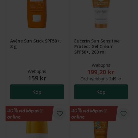
Avène Sun Stick SPF50+,
Eucerin Sun Sensitive
8 g
Protect Gel Cream
SPF50+, 200 ml
Webbpris
199,20 kr
Nytt reducerat pris
Webbpris
159 kr
Ord.
webb
pris
249 kr
Köp
Köp
40% vid köp av 2
40% vid köp av 2
online
online