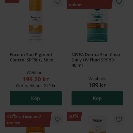
online
Eucerin Sun Pigment
NIVEA Derma Skin Clear
Control SPF50+, 50 ml
Daily UV Fluid SPF 50+,
40 ml
Webbpris
199,20 kr
Nytt reducerat pris: 199,20 kr. Ordinarie webbpris (
Webbpris
189 kr
Ord.
webb
pris
249 kr
Köp
Köp
40% vid köp av 2
20%
online