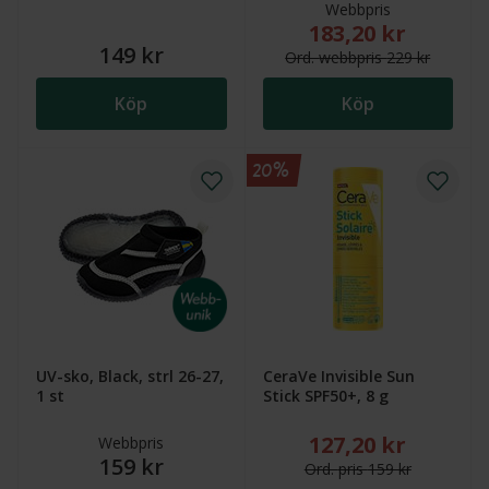
Webbpris
183,20 kr
Nytt reducerat pris
149 kr
Ord.
webb
pris
229 kr
Köp
Köp
20%
UV-sko, Black, strl 26-27,
CeraVe Invisible Sun
1 st
Stick SPF50+, 8 g
127,20 kr
Nytt reducerat pris
Webbpris
159 kr
Ord.
pris
159 kr