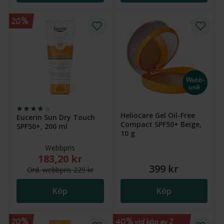
20%
Heliocare Gel Oil-Free
Eucerin Sun Dry Touch
Compact SPF50+ Beige,
SPF50+, 200 ml
10 g
Webbpris
183,20 kr
Nytt reducerat pris: 183,20 kr. Ordinarie webbpris (
399 kr
Ord.
webb
pris
229 kr
Köp
Köp
20%
40% vid köp av 2