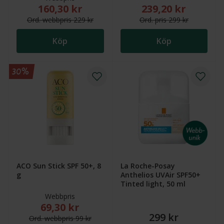
160,30 kr
239,20 kr
Nytt reducerat pris: 160,30 kr. Ordinarie webbpris (
Nytt reducerat pris
Ord.
webb
pris
229 kr
Ord.
pris
299 kr
Köp
Köp
30%
ACO Sun Stick SPF 50+, 8
La Roche-Posay
g
Anthelios UVAir SPF50+
Tinted light, 50 ml
Webbpris
69,30 kr
Nytt reducerat pris: 69,30 kr. Ordinarie webbpris (öv
299 kr
Ord.
webb
pris
99 kr