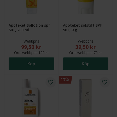
Apoteket Sollotion spf
Apoteket solstift SPF
50+, 200 ml
50+, 9 g
Webbpris
Webbpris
99,50 kr
39,50 kr
Nytt reducerat pris: 99,50 kr. Ordinarie webbpris (ö
Nytt reducerat pris
Ord.
webb
pris
199 kr
Ord.
webb
pris
79 kr
Köp
Köp
20%